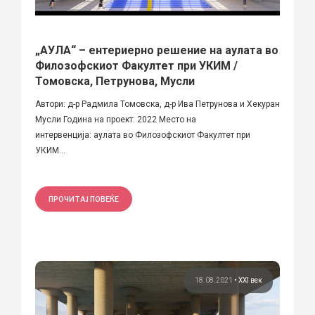
„АУЛА“ – ентериерно решение на аулата во
Филозофскиот Факултет при УКИМ /
Томовска, Петрунова, Мусли
Автори: д-р Радмила Томовска, д-р Ива Петрунова и Хекуран
Мусли Година на проект: 2022 Место на
интервенција: аулата во Филозофскиот Факултет при
УКИМ...
ПРОЧИТАЈ ПОВЕЌЕ
18.08.2021
•
XXI век