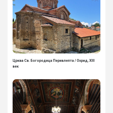
Црква Св. Богородица Перивлепта / Охрид, XIII
век