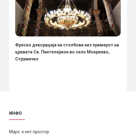
Фреско декорација на столбови низ примерот на
црквата Св. Пантелејмон во село Мокриево,
Струмичко
ИНФО
Марх е нет простор