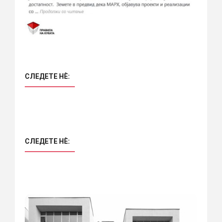
СЛЕДЕТЕ НÈ:
СЛЕДЕТЕ НÈ: