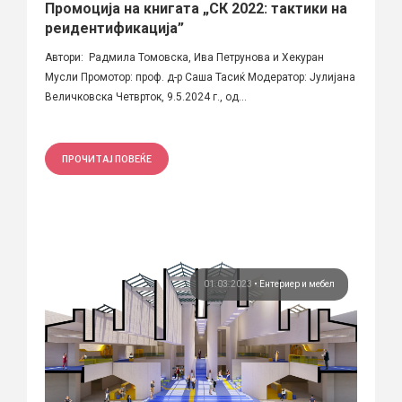
Промоција на книгата „СК 2022: тактики на
реидентификација”
Автори: Радмила Томовска, Ива Петрунова и Хекуран
Мусли Промотор: проф. д-р Саша Тасиќ Модератор: Јулијана
Величковска Четврток, 9.5.2024 г., од...
ПРОЧИТАЈ ПОВЕЌЕ
01.03.2023
•
Ентериер и мебел