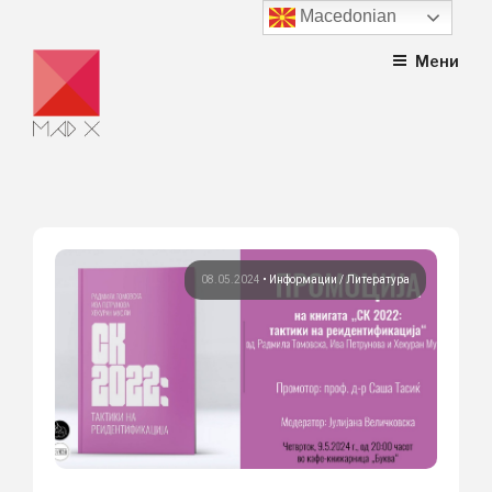
Macedonian
Skip
Мени
to
content
08.05.2024
•
Информации
Литература