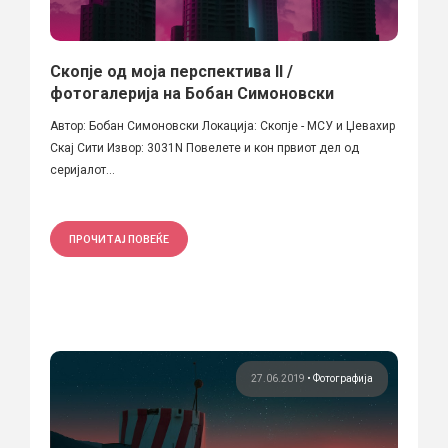
Скопје од моја перспектива II /
фотогалерија на Бобан Симоновски
Автор: Бобан Симоновски Локација: Скопје - МСУ и Џевахир
Скај Сити Извор: 3031N Повелете и кон првиот дел од
серијалот...
ПРОЧИТАЈ ПОВЕЌЕ
27.06.2019
•
Фотографија