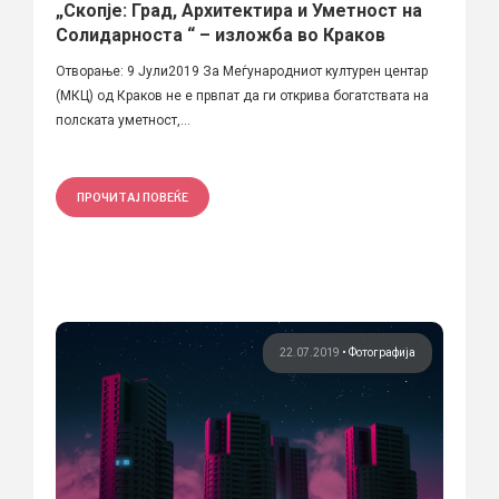
„Скопје: Град, Архитектира и Уметност на
Солидарноста “ – изложба во Краков
Отворање: 9 Јули2019 За Меѓународниот културен центар
(МКЦ) од Краков не е првпат да ги открива богатствата на
полската уметност,...
ПРОЧИТАЈ ПОВЕЌЕ
22.07.2019
•
Фотографија