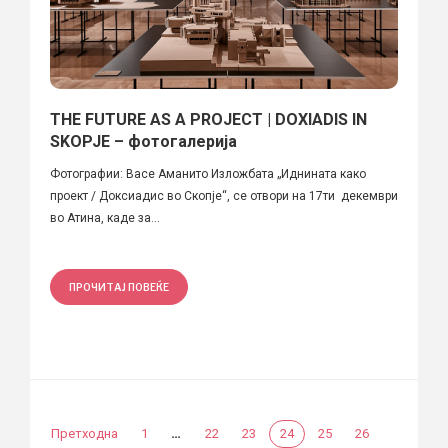
THE FUTURE AS A PROJECT | DOXIADIS IN
SKOPJE – фотогалерија
Фотографии: Васе Аманито Изложбата „Иднината како
проект / Доксиадис во Скопје“, се отвори на 17ти декември
во Атина, каде за...
ПРОЧИТАЈ ПОВЕЌЕ
…
Претходна
1
22
23
24
25
26