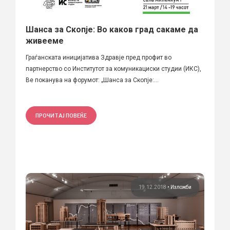
Шанса за Скопје: Во каков град сакаме да
живееме
Граѓанската иницијатива Здравје пред профит во
партнерство со Институтот за комуникациски студии (ИКС),
Ве поканува на форумот: „Шанса за Скопје:...
ПРОЧИТАЈ ПОВЕЌЕ
19.12.2018
•
Изложби