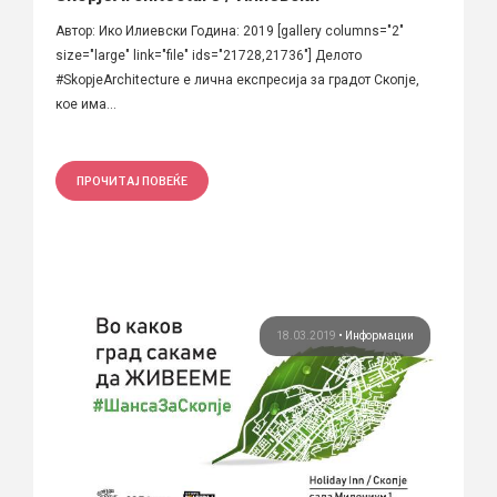
Автор: Ико Илиевски Година: 2019 [gallery columns="2"
size="large" link="file" ids="21728,21736"] Делото
#SkopjeArchitecture е лична експресија за градот Скопје,
кое има...
ПРОЧИТАЈ ПОВЕЌЕ
18.03.2019
•
Информации