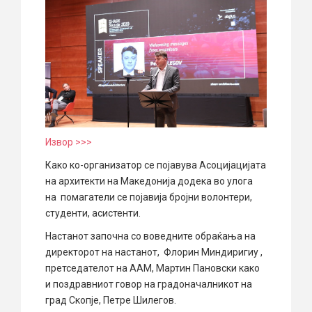
Извор >>>
Како ко-организатор се појавува Асоцијацијата
на архитекти на Македонија додека во улога
на помагатели се појавија бројни волонтери,
студенти, асистенти.
Настанот започна со воведните обраќања на
директорот на настанот, Флорин Миндиригиу ,
претседателот на ААМ, Мартин Пановски како
и поздравниот говор на градоначалникот на
град Скопје, Петре Шилегов.