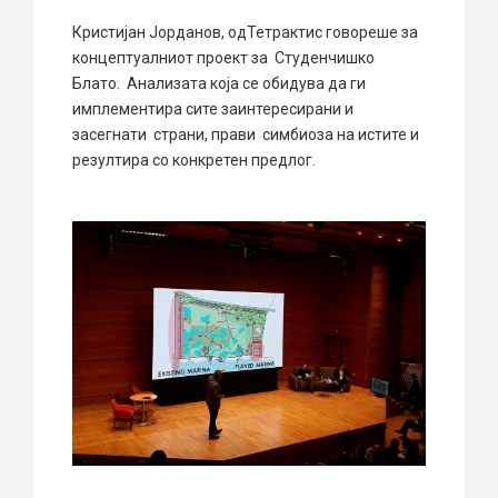
Кристијан Јорданов, одТетрактис говореше за
концептуалниот проект за Студенчишко
Блато. Анализата која се обидува да ги
имплементира сите заинтересирани и
засегнати страни, прави симбиоза на истите и
резултира со конкретен предлог.