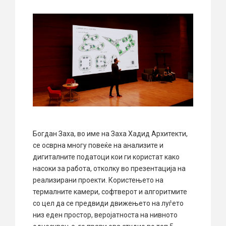
Богдан Заха, во име на Заха Хадид Архитекти,
се осврна многу повеќе на анализите и
дигиталните податоци кои ги користат како
насоки за работа, отколку во презентација на
реализирани проекти. Користењето на
термалните камери, софтверот и алгоритмите
со цел да се предвиди движењето на луѓето
низ еден простор, веројатноста на нивното