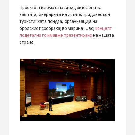
Проектот ги зема в предвид сите зони на
заштита, хиерархија на истите, придонес кон
туристичката понуда, организација на
бродскиот сообраќај во марина. Овој
концепт
подетално го имавме презентирано
на нашата
страна.