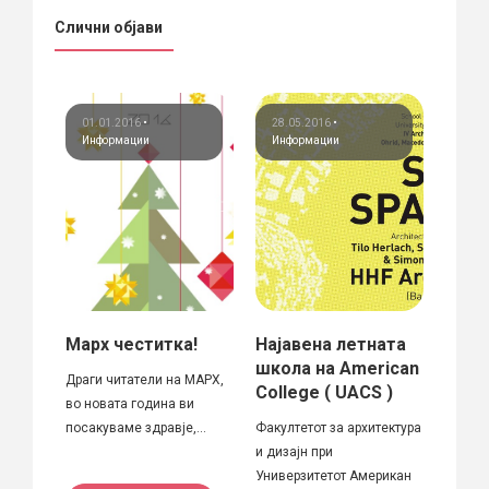
Слични објави
01.01.2016
•
28.05.2016
•
15.0
Информации
Информации
Инф
Конк
 за
Марх честитка!
Најавена летната
Отво
школа на American
наци
Драги читатели на МАРХ,
College ( UACS )
селе
во новата година ви
номи
посакуваме здравје,...
Факултетот за архитектура
Union
за „
и дизајн при
Prize
Универзитетот Американ
Cont