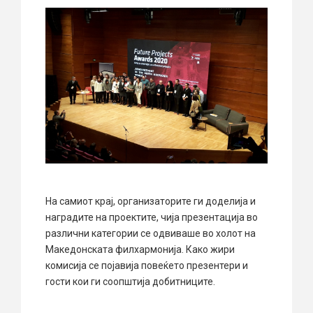
На самиот крај, организаторите ги доделија и
наградите на проектите, чија презентација во
различни категории се одвиваше во холот на
Македонската филхармонија. Како жири
комисија се појавија повеќето презентери и
гости кои ги соопштија добитниците.