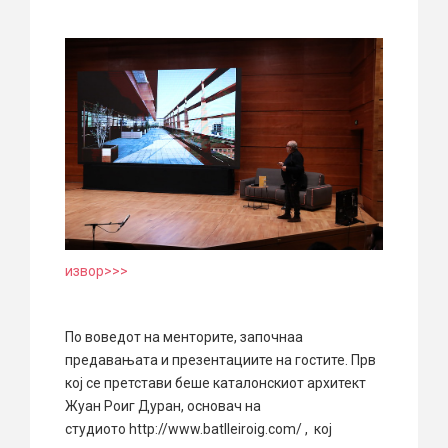
извор>>>
По воведот на менторите, започнаа
предавањата и презентациите на гостите. Прв
кој се претстави беше каталонскиот архитект
Жуан Роиг Дуран, основач на
студиото http://www.batlleiroig.com/ , кој