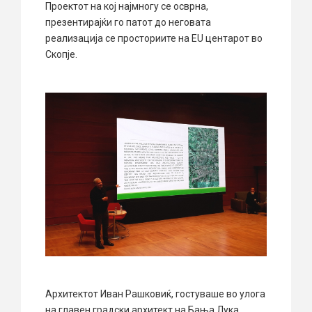
Проектот на кој најмногу се осврна,
презентирајќи го патот до неговата
реализација се просториите на EU центарот во
Скопје.
Архитектот Иван Рашковиќ, гостуваше во улога
на главен градски архитект на Бања Лука,