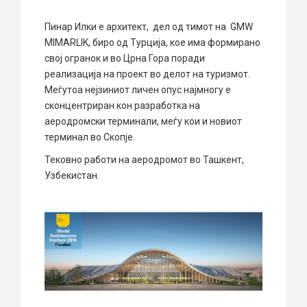
Пинар Илки е архитект, дел од тимот на GMW
MIMARLIK, биро од Турција, кое има формирано
свој огранок и во Црна Гора поради
реализација на проект во делот на туризмот.
Меѓутоа нејзиниот личен опус најмногу е
сконцентриран кон разработка на
аеродромски терминали, меѓу кои и новиот
терминал во Скопје.
Тековно работи на аеродромот во Ташкент,
Узбекистан.