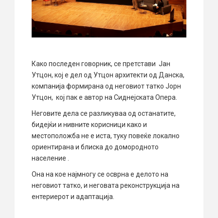
Како последен говорник, се претстави Јан
Утцон, кој е дел од Утцон архитекти од Данска,
компанија формирана од неговиот татко Јорн
Утцон, кој пак е автор на Сиднејската Опера.
Неговите дела се разликуваа од останатите,
бидејќи и нивните корисници како и
местоположба не е иста, туку повеќе локално
ориентирана и блиска до домородното
население .
Она на кое најмногу се осврна е делото на
неговиот татко, и неговата реконструкција на
ентериерот и адаптација.