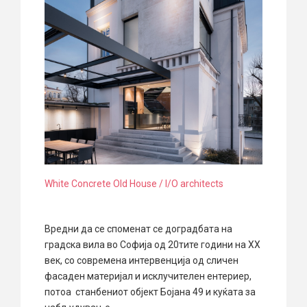
White Concrete Old House / I/O architects
Вредни да се споменат се доградбата на
градска вила во Софија од 20тите години на XX
век, со современа интервенција од сличен
фасаден материјал и исклучителен ентериер,
потоа станбениот објект Бојана 49 и куќата за