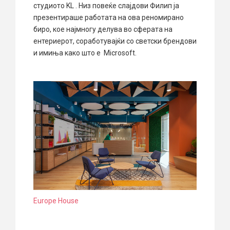
студиото KL . Низ повеќе слајдови Филип ја
презентираше работата на ова реномирано
биро, кое најмногу делува во сферата на
ентериерот, соработувајќи со светски брендови
и имиња како што е Microsoft.
Europe House