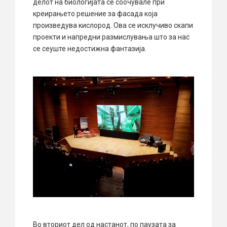
делот на биологијата се соочувале при
креирањето решение за фасада која
произведува кислород. Ова се исклучиво скапи
проекти и напредни размислувања што за нас
се сеуште недостижна фантазија.
Во вториот дел од настанот, по паузата за