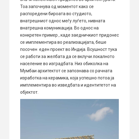
Тоа започнува од моментот како се
распоредени бироата во студиото,
внатрешниот однос меѓу луѓето, нивната
внатрешна комуникација. Во однос на
конкретен пример , каде заедничкиот придонес
се имплементира во реализацијата, беше
посочен еден проект во Индија. Всушност тука
се работи за желбата да се вклучи локалното
население во изградбата. Низ обиколка на
Мумбаи архитектот се запознава со рачната
изработка на керамика, која успешно потоа ја
имплементира во изведбата и идентитетот на
објектот.