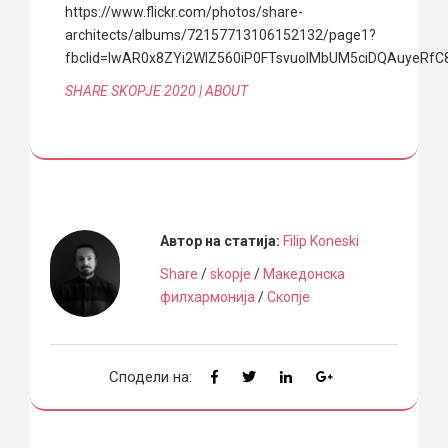
https://www.flickr.com/photos/share-
architects/albums/72157713106152132/page1?
fbclid=IwAR0x8ZYi2WIZ560iP0FTsvuoIMbUM5ciDQAuyeRfC8
SHARE SKOPJE 2020 | ABOUT
Автор на статија:
Filip Koneski
Share
/
skopje
/
Македонска
филхармонија
/
Скопје
Сподели на: