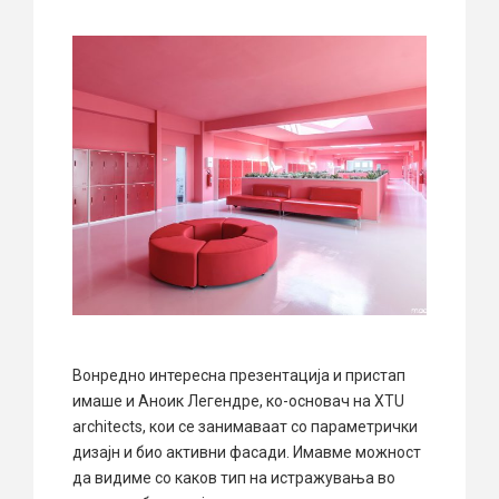
Вонредно интересна презентација и пристап
имаше и Аноик Легендре, ко-основач на XTU
architects, кои се занимаваат со параметрички
дизајн и био активни фасади. Имавме можност
да видиме со каков тип на истражувања во