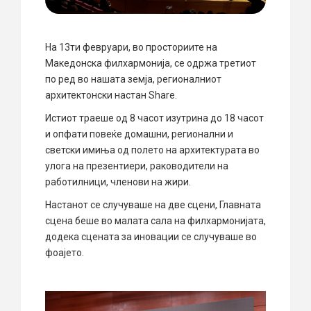
На 13ти февруари, во просториите на
Македонска филхармонија, се одржа третиот
по ред во нашата земја, регионалниот
архитектонски настан Share.
Истиот траеше од 8 часот изутрина до 18 часот
и опфати повеќе домашни, регионални и
светски имиња од полето на архитектурата во
улога на презентиери, раководители на
работилници, членови на жири.
Настанот се случуваше на две сцени, Главната
сцена беше во малата сала на филхармонијата,
додека сцената за иновации се случуваше во
фоајето.