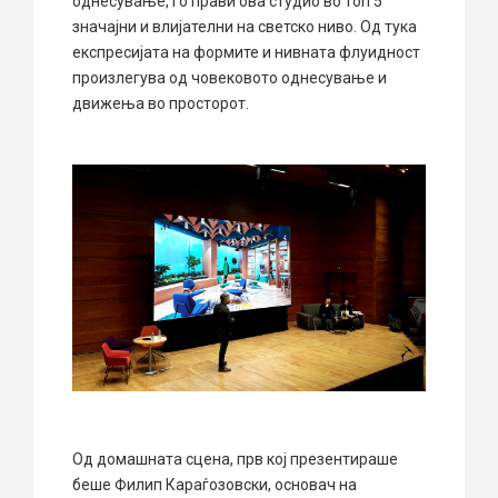
однесување, го прави ова студио во топ 5
значајни и влијателни на светско ниво. Од тука
експресијата на формите и нивната флуидност
произлегува од човековото однесување и
движења во просторот.
Од домашната сцена, прв кој презентираше
беше Филип Караѓозовски, основач на