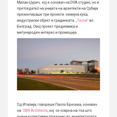
Милан Џурич, кој е основач на DVA студио, но и
претседател на унијата на архитекти на Србија
презентираше три проекти: семејна куќа,
индустриски објект и градинката
„Тесла“
во
Белград. Овој проект предизвика и
меѓународен интерес и промоција.
Од Италија, говореше Паоло Брескиа, основач
на
OBR Architects
, кој се осврна на тоа што
значи колективен придонес во архитектурата.