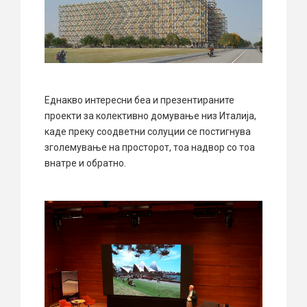
Еднакво интересни беа и презентираните
проекти за колективно домување низ Италија,
каде преку соодветни солуции се постигнува
зголемување на просторот, тоа надвор со тоа
внатре и обратно.