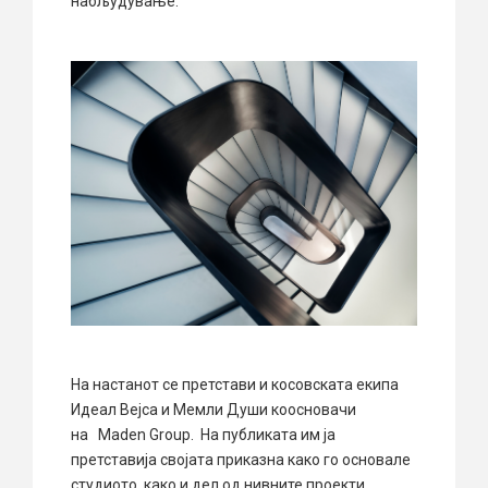
набљудување.
На настанот се претстави и косовската екипа
Идеал Вејса и Мемли Души коосновачи
на Maden Group. На публиката им ја
претставија својата приказна како го основале
студиото, како и дел од нивните проекти.