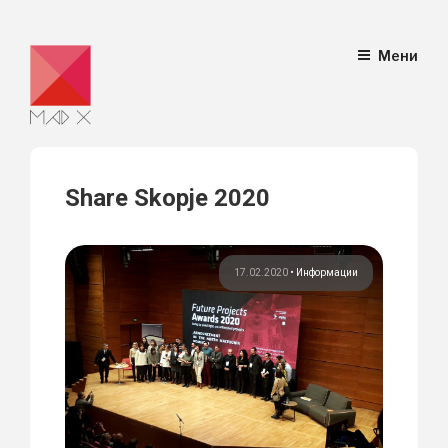
Skip
Мени
to
content
Share Skopje 2020
17.02.2020
•
Информации