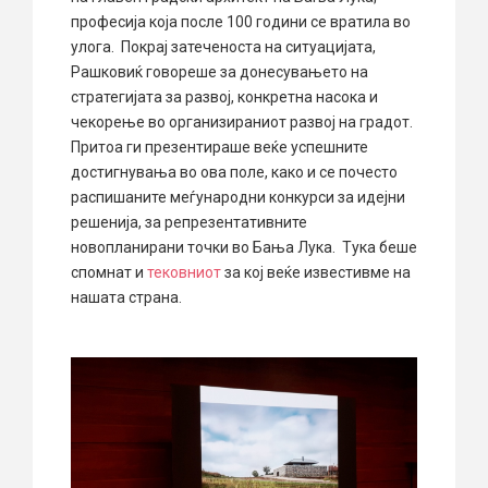
професија која после 100 години се вратила во
улога. Покрај затеченоста на ситуацијата,
Рашковиќ говореше за донесувањето на
стратегијата за развој, конкретна насока и
чекорење во организираниот развој на градот.
Притоа ги презентираше веќе успешните
достигнувања во ова поле, како и се почесто
распишаните меѓународни конкурси за идејни
решенија, за репрезентативните
новопланирани точки во Бања Лука. Тука беше
спомнат и
тековниот
за кој веќе известивме на
нашата страна.