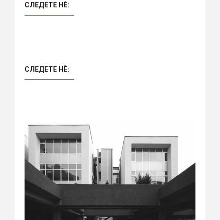
СЛЕДЕТЕ НÈ:
СЛЕДЕТЕ НÈ: