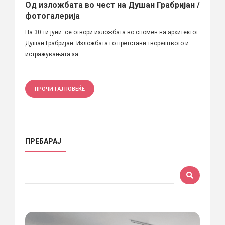
Од изложбата во чест на Душан Грабријан /
фотогалерија
На 30 ти јуни се отвори изложбата во спомен на архитектот
Душан Грабријан. Изложбата го претстави творештвото и
истражувањата за...
ПРОЧИТАЈ ПОВЕЌЕ
ПРЕБАРАЈ