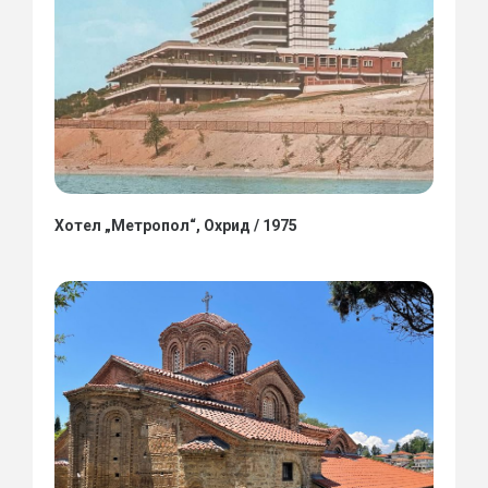
Хотел „Метропол“, Охрид / 1975