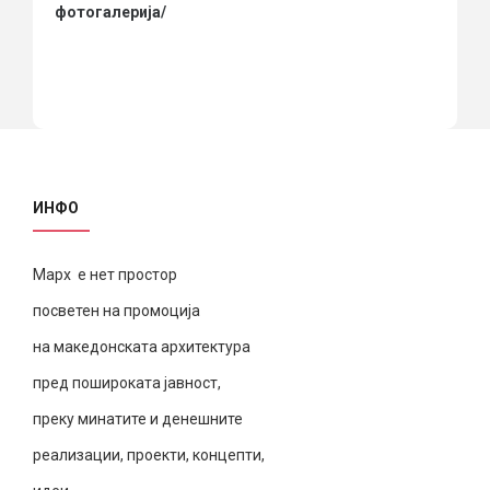
фотогалерија/
ИНФО
Марх е нет простор
посветен на промоција
на македонската архитектура
пред пошироката јавност,
преку минатите и денешните
реализации, проекти, концепти,