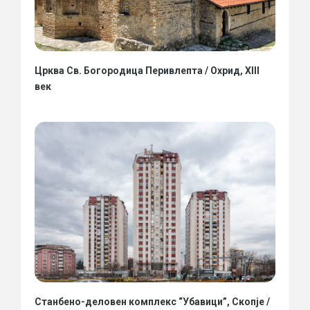
Црква Св. Богородица Перивлепта / Охрид, XIII
век
Станбено-деловен комплекс “Убавици”, Скопје /