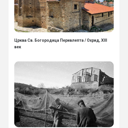
Црква Св. Богородица Перивлепта / Охрид, XIII
век