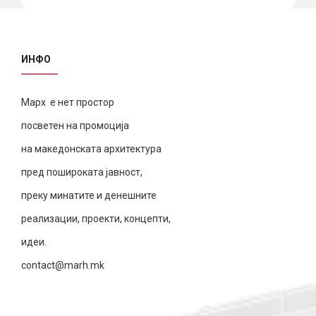
ИНФО
Марх е нет простор
посветен на промоција
на македонската архитектура
пред пошироката јавност,
преку минатите и денешните
реализации, проекти, концепти,
идеи.
contact@marh.mk