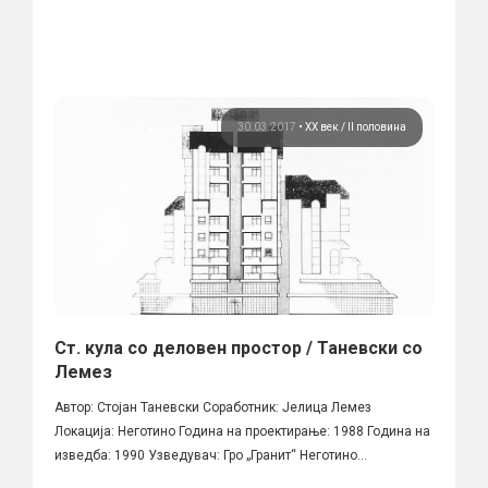
30.03.2017
•
ХХ век / II половина
Ст. кула со деловен простор / Таневски со
Лемез
Автор: Стојан Таневски Соработник: Јелица Лемез
Локација: Неготино Година на проектирање: 1988 Година на
изведба: 1990 Узведувач: Гро „Гранит“ Неготино...