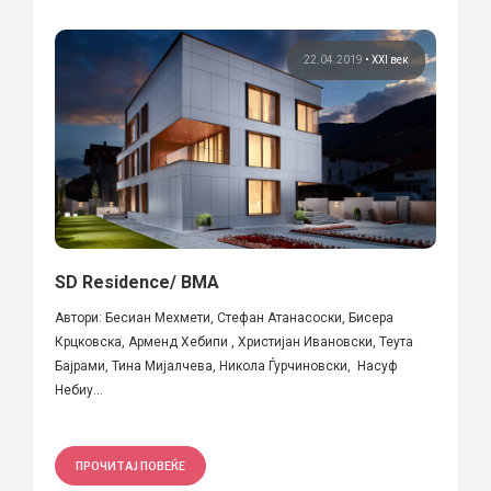
22.04.2019
•
XXI век
SD Residence/ BMA
Автори: Бесиан Мехмети, Стефан Атанасоски, Бисера
Крцковска, Арменд Хебипи , Христијан Ивановски, Теута
Бајрами, Тина Мијалчева, Никола Ѓурчиновски, Насуф
Небиу...
ПРОЧИТАЈ ПОВЕЌЕ