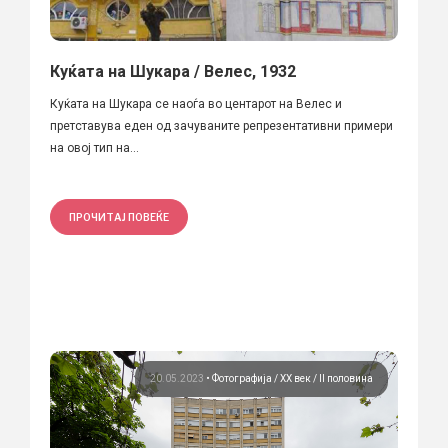
Куќата на Шукара / Велес, 1932
Куќата на Шукара се наоѓа во центарот на Велес и
претставува еден од зачуваните репрезентативни примери
на овој тип на...
ПРОЧИТАЈ ПОВЕЌЕ
20.05.2023
•
Фотографија
ХХ век / II половина