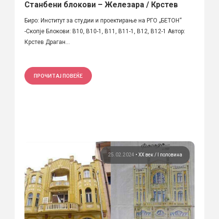
Станбени блокови – Железара / Крстев
Биро: Институт за студии и проектирање на РГО „БЕТОН“
-Скопје Блокови: В10, В10-1, В11, В11-1, В12, В12-1 Автор:
Крстев Драган...
ПРОЧИТАЈ ПОВЕЌЕ
25.02.2024
•
ХХ век / I половина