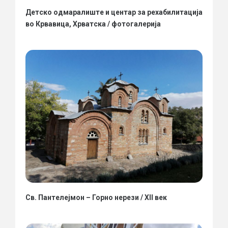
Детско одмаралиште и центар за рехабилитација
во Крвавица, Хрватска / фотогалерија
Св. Пантелејмон – Горно нерези / XII век