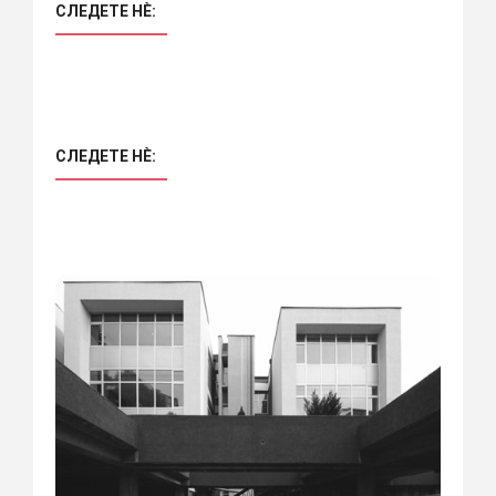
СЛЕДЕТЕ НÈ:
СЛЕДЕТЕ НÈ: