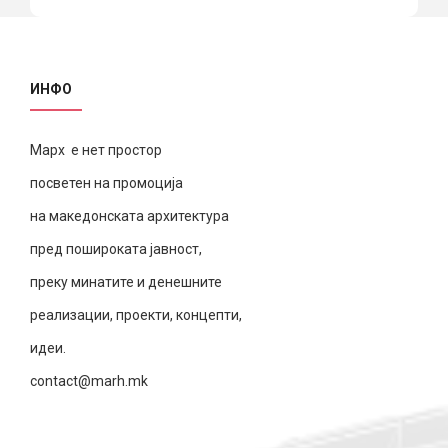
ИНФО
Марх е нет простор
посветен на промоција
на македонската архитектура
пред пошироката јавност,
преку минатите и денешните
реализации, проекти, концепти,
идеи.
contact@marh.mk