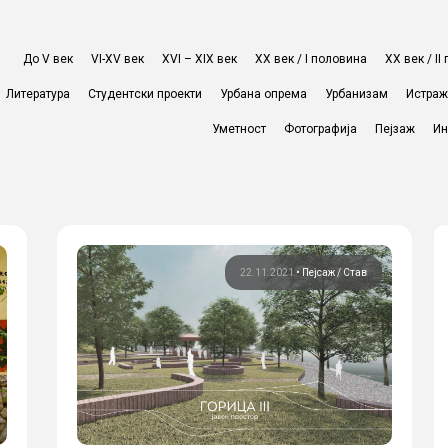
До V век
VI-XV век
XVI – XIX век
ХХ век / I половина
ХХ век / I
Литература
Студентски проекти
Урбана опрема
Урбанизам
Истра
Уметност
Фотографија
Пејзаж
Ин
22.11.2021
•
Пејсаж
Став