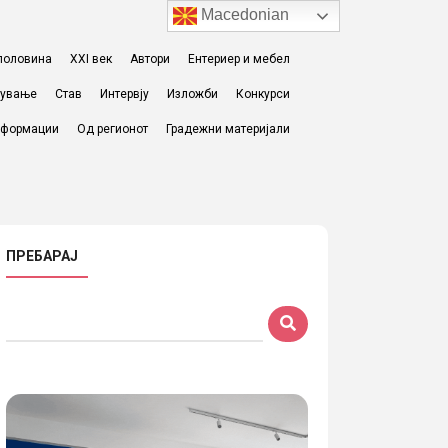
Macedonian
I половина
XXI век
Автори
Ентериер и мебел
жување
Став
Интервју
Изложби
Конкурси
формации
Од регионот
Градежни материјали
ПРЕБАРАЈ