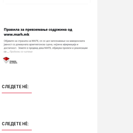
СЛЕДЕТЕ НÈ:
СЛЕДЕТЕ НÈ: