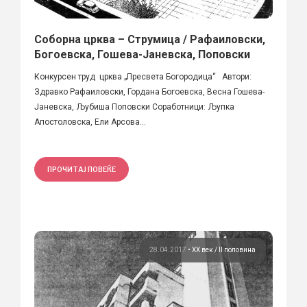
Соборна црква – Струмица / Рафаиловски,
Богоевска, Гошева-Јаневска, Поповски
Конкурсен труд црква „Пресвета Богородица“ Автори:
Здравко Рафаиловски, Гордана Богоевска, Весна Гошева-
Јаневска, Љубиша Поповски Соработници: Љупка
Апостоловска, Ели Арсова...
ПРОЧИТАЈ ПОВЕЌЕ
28.04.2017
•
ХХ век / II половина