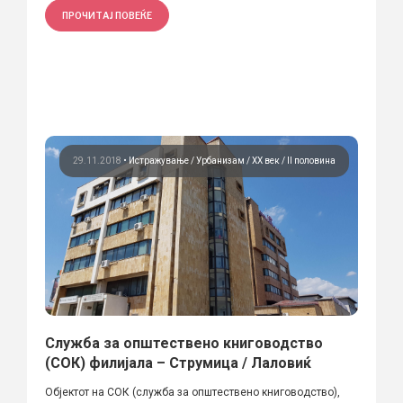
ПРОЧИТАЈ ПОВЕЌЕ
29.11.2018
•
Истражување
Урбанизам
ХХ век / II половина
Служба за општествено книговодство
(СОК) филијала – Струмица / Лаловиќ
Објектот на СОК (служба за општествено книговодство),