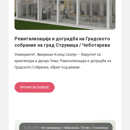
Ревитализација и доградба на Градското
собрание на град Струмица / Чеботарева
Универзитет: Американ Колеџ Скопје – Факултет за
архитектура и дизајн Тема: Ревитализација и доградба на
Градското Собрание, објект под режим...
ПРОЧИТАЈ ПОВЕЌЕ
22.05.2019
•
Истражување
Урбанизам
ХХ век / II половина