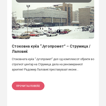
Стоковна куќа “Југопромет” – Струмица /
Лаловиќ
Стоковната куќа “Jугопромет” дел од комплексот објекти во
строгиот центар на Струмица дела на реномираниот
архитект Радомир Лаловиќ преставуваат икони...
ПРОЧИТАЈ ПОВЕЌЕ