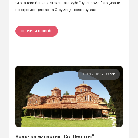
Стопанска банка и стоковната куќа “Jугопромет” лоцирани
во строгиот центар на Струмица преставуваат...
ПРОЧИТАЈ ПОВЕЌЕ
10.08.2018
•
VI-XV век
Водочки манастир „Св. Леонтиј“