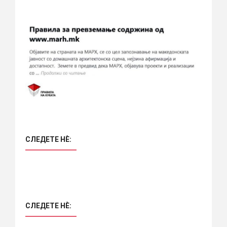
СЛЕДЕТЕ НÈ:
СЛЕДЕТЕ НÈ: