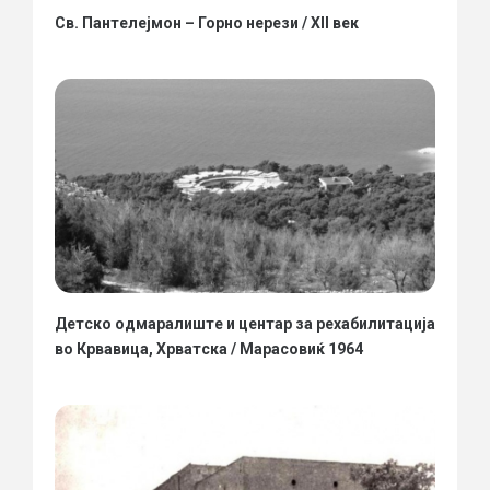
Св. Пантелејмон – Горно нерези / XII век
Детско одмаралиште и центар за рехабилитација
во Крвавица, Хрватска / Марасовиќ 1964