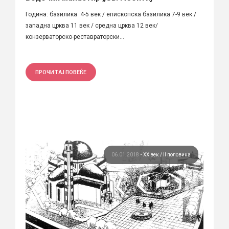
Година: базилика 4-5 век / епископска базилика 7-9 век /
западна црква 11 век / средна црква 12 век/
конзерваторско-реставраторски...
ПРОЧИТАЈ ПОВЕЌЕ
06.01.2018
•
ХХ век / II половина