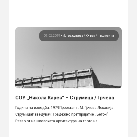
09.02.2019
•
Истражување
ХХ век / II половина
СОУ ,,Никола Карев” – Струмица / Грчева
Година на изведба: 1979Проектант : М. Грчева Локација :
СтрумицаИзведувач: Градежно претпријатие ,,Бетон’’
Развојот на школската архитектура на тлото на...