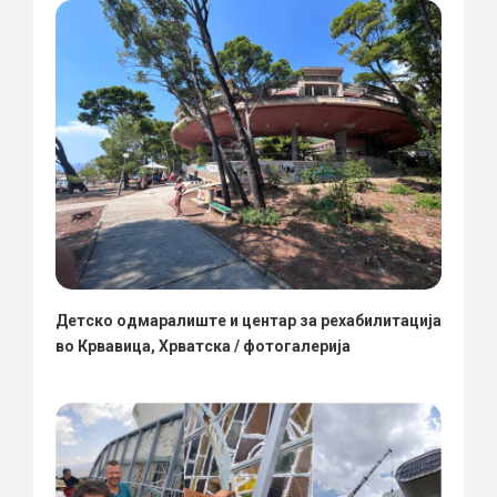
Детско одмаралиште и центар за рехабилитација
во Крвавица, Хрватска / фотогалерија