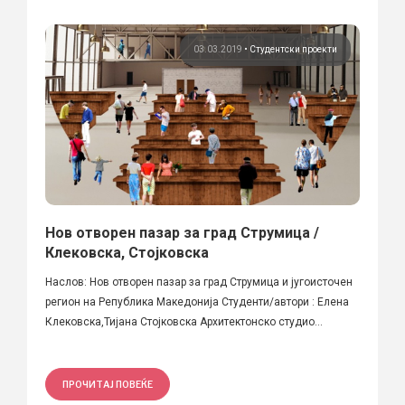
03.03.2019
•
Студентски проекти
Нов отворен пазар за град Струмица /
Клековска, Стојковска
Наслов: Нов отворен пазар за град Струмица и југоисточен
регион на Република Македонија Студенти/автори : Елена
Клековска,Тијана Стојковска Архитектонско студио...
ПРОЧИТАЈ ПОВЕЌЕ