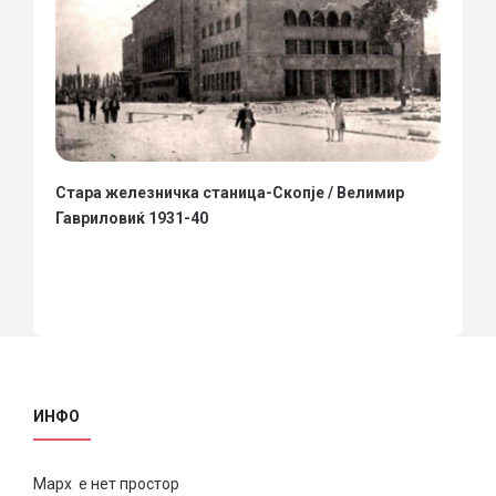
Стара железничка станица-Скопје / Велимир
Гавриловиќ 1931-40
ИНФО
Марх е нет простор