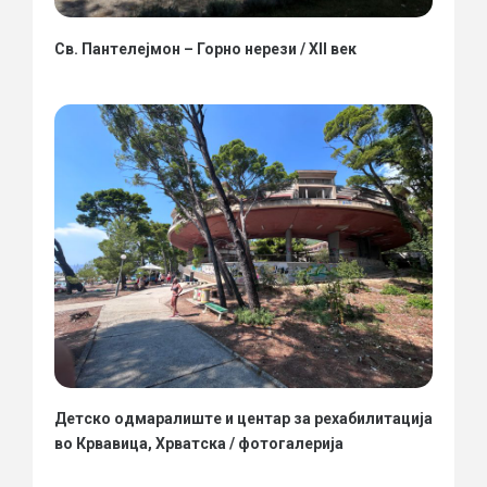
Св. Пантелејмон – Горно нерези / XII век
Детско одмаралиште и центар за рехабилитација
во Крвавица, Хрватска / фотогалерија