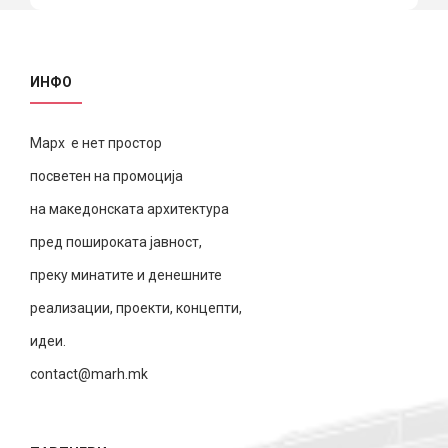
ИНФО
Марх е нет простор
посветен на промоција
на македонската архитектура
пред пошироката јавност,
преку минатите и денешните
реализации, проекти, концепти,
идеи.
contact@marh.mk