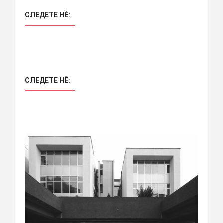
СЛЕДЕТЕ НÈ:
СЛЕДЕТЕ НÈ: