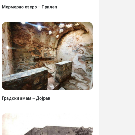
Мермерно езеро – Прилеп
Градски амам – Дојран