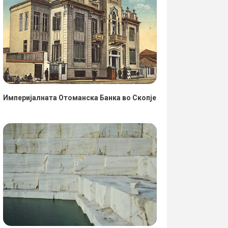
Империјалната Отоманска Банка во Скопје