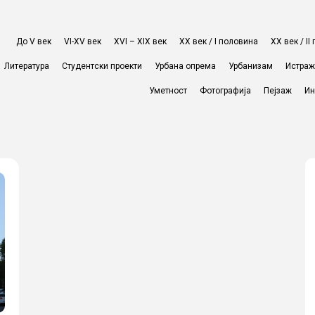
До V век
VI-XV век
XVI – XIX век
ХХ век / I половина
ХХ век / I
Литература
Студентски проекти
Урбана опрема
Урбанизам
Истра
Уметност
Фотографија
Пејзаж
Ин