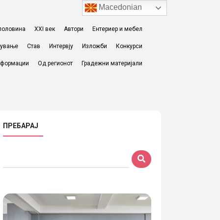
Macedonian
I половина
XXI век
Автори
Ентериер и мебел
жување
Став
Интервју
Изложби
Конкурси
формации
Од регионот
Градежни материјали
ПРЕБАРАЈ