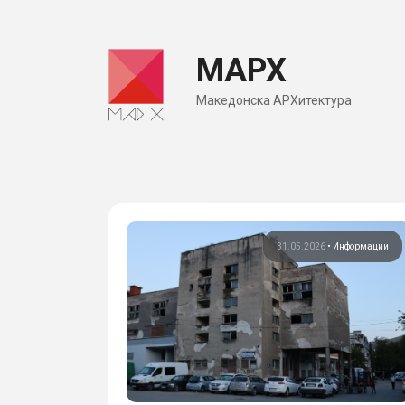
Skip
to
МАРХ
content
Македонска АРХитектура
31.05.2026
•
Информации