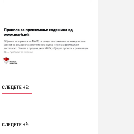
СЛЕДЕТЕ НÈ:
СЛЕДЕТЕ НÈ: