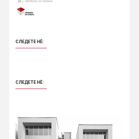
СЛЕДЕТЕ НÈ:
СЛЕДЕТЕ НÈ: