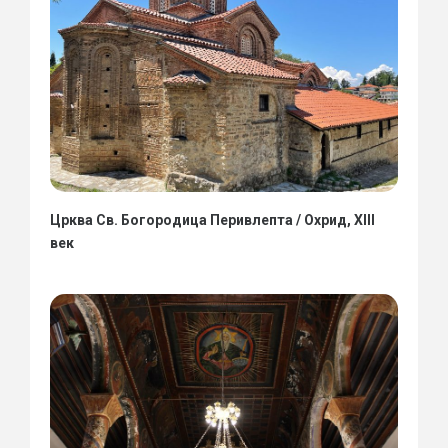
Црква Св. Богородица Перивлепта / Охрид, XIII
век