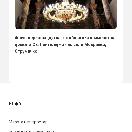
Фреско декорација на столбови низ примерот на
црквата Св. Пантелејмон во село Мокриево,
Струмичко
ИНФО
Марх е нет простор
посветен на промоција