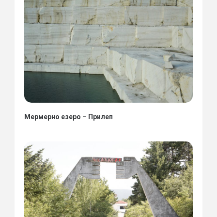
Мермерно езеро – Прилеп