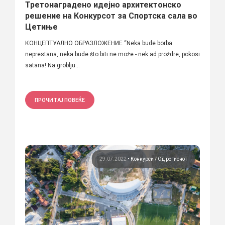
Третонаграденo идејно архитектонско
решение на Конкурсот за Спортска сала во
Цетиње
КОНЦЕПТУАЛНО ОБРАЗЛОЖЕНИЕ “Neka bude borba
neprestana, neka bude što biti ne može - nek ad proždre, pokosi
satana! Na groblju...
ПРОЧИТАЈ ПОВЕЌЕ
29.07.2022
•
Конкурси
Од регионот