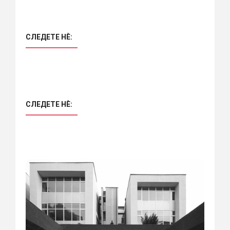
СЛЕДЕТЕ НÈ:
СЛЕДЕТЕ НÈ: