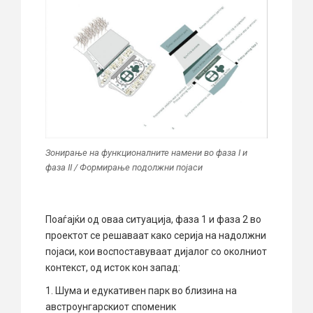
Зонирање на функционалните намени во фаза I и
фаза II / Формирање подолжни појаси
Поаѓајќи од оваа ситуација, фаза 1 и фаза 2 во
проектот се решаваат како серија на надолжни
појаси, кои воспоставуваат дијалог со околниот
контекст, од исток кон запад:
1. Шума и едукативен парк во близина на
австроунгарскиот споменик