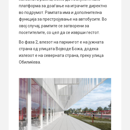
платформа за доаѓање на играчите директно
во подрумот. Рампата има и дополнителна
функција за престројување на автобусите. Во
овој случај, рампите се затворени за
посетителите, со цел да се изврши гестот.
Во фаза 2, влезот на паркингот е на јужната
страна од улицата Војводе Божа, додека
излезот е на северната страна, преку улица
Обилиќева.