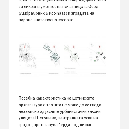
за ликовни уметности, печатницата Обод
(Амбрамовиќ & Koolhaas) и зградата на
поранешната воена касарна.
Посебна карактеристика на цетинската
архитектура е тоа што не може да се гледа
независно од јасните урбанистички закони:
улицата Његошева, централната оска на
градот, претставува
ѓердан од ниски