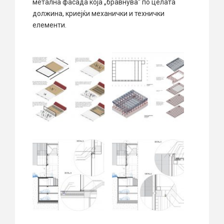
метална фасада која „бравнува“ по целата
должина, криејќи механички и технички
елементи.