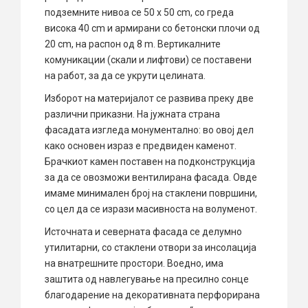
подземните нивоа се 50 x 50 cm, со греда
висока 40 cm и армирани со бетонски плочи од
20 cm, на распон од 8 m. Вертикалните
комуникации (скали и лифтови) се поставени
на работ, за да се укрути целината.
Изборот на материјалот се развива преку две
различни приказни. На јужната страна
фасадата изгледа монументално: во овој дел
како основен израз е предвиден каменот.
Брачкиот камен ​​поставен на подконструкција
за да се овозможи вентилирана фасада. Овде
имаме минимален број на стаклени површини,
со цел да се изрази масивноста на волуменот.
Источната и северната фасада се делумно
утилитарни, со стаклени отвори за инсолација
на внатрешните простори. Воедно, има
заштита од навлегување на пресилно сонце
благодарение на декоративната перфорирана