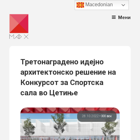
Macedonian
Skip
Мени
to
content
Третонаграденo идејно
архитектонско решение на
Конкурсот за Спортска
сала во Цетиње
28.10.2022
•
XXI век