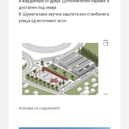
и жардинери со дрвја. Дополнителен паркинг е
достапен под земја.
8. Шумата како звучна заштита кон станбената
улица од источниот агол.
Кохезија на содржините