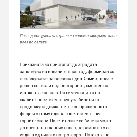
Поглед кон јужната страна – главниот монументален
влез во салата
Приказната за пристапот до зградата
започнува на влезниот плоштад, формиран со
повлекување на влезниот дел. Самиот влез е
решен со скали под ресторанот, сместен во
истакната конзола. По симнувањето по
скалите, посетителот купува билет и го
продолжува движењето кон проширеното
фоаје и оттаму оди на своето место, низ
горните скали. Посетителите со билети можат
да влезат на главниот влез, по рампа што се
издига од нивото на тротоарот. Патеката на