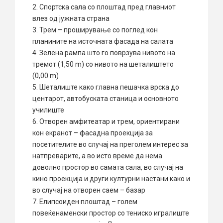
2. Спортска сала со плоштад пред главниот
влез од јужната страна
3. Трем – проширување со поглед кон
планините на источната фасада на салата
4. Зелена рампа што го поврзува нивото на
тремот (1,50 m) со нивото на шеталиштето
(0,00 m)
5. Шеталиште како главна пешачка врска до
центарот, автобуската станица и основното
училиште
6. Отворен амфитеатар и трем, ориентирани
кон екранот – фасадна проекција за
посетителите во случај на преголем интерес за
натпреварите, а во исто време да нема
доволно простор во самата сала, во случај на
кино проекција и други културни настани како и
во случај на отворен саем – базар
7. Елипсоиден плоштад – голем
повеќенаменски простор со тениско игралиште