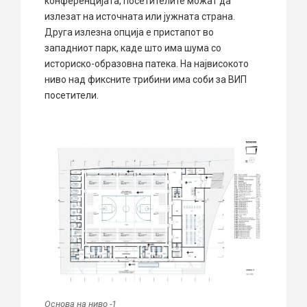
конференцијата, посетителите можат да
излезат на источната или јужната страна.
Друга излезна опција е пристапот во
западниот парк, каде што има шума со
историско-образовна патека. На највисокото
ниво над фиксните трибини има соби за ВИП
посетители.
Основа на ниво -1