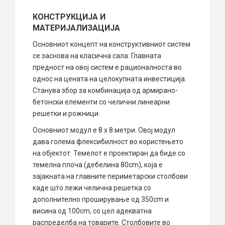
КОНСТРУКЦИЈА И
МАТЕРИЈАЛИЗАЦИЈА
Основниот концепт на конструктивниот систем
се заснова на класична сала. Главната
предност на овој систем е рационалноста во
однос на цената на целокупната инвестиција.
Станува збор за комбинација од армирано-
бетонски елементи со челични линеарни
решетки и рожници.
Основниот модул е ​​8 x 8 метри. Овој модул
дава голема флексибилност во користењето
на објектот. Темелот е проектиран да биде со
темелна плоча (дебелина 80cm), која е
зајакната на главните периметарски столбови
каде што лежи челична решетка со
дополнително проширување од 350cm и
висина од 100cm, со цел адекватна
распределба на товарите. Столбовите во