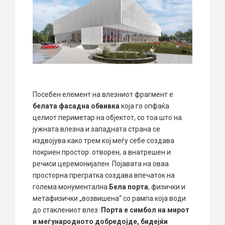
Посебен елемент на влезниот фрагмент е
белата фасадна обвивка
која го опфаќа
целиот периметар на објектот, со тоа што на
јужната влезна и западната страна се
издвојува како трем кој меѓу себе создава
покриен простор: отворен, а внатрешен и
речиси церемонијален. Појавата на оваа
просторна прегратка создава впечаток на
голема монументална
Бела порта
, физички и
метафизички „возвишена“ со рампа која води
до стаклениот влез.
Порта е симбол на мирот
и меѓународното добредојде, бидејќи