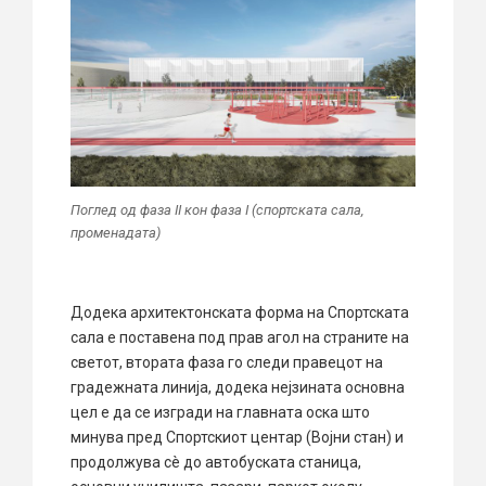
Поглед од фаза II кон фаза I (спортската сала,
променадата)
Додека архитектонската форма на Спортската
сала е поставена под прав агол на страните на
светот, втората фаза го следи правецот на
градежната линија, додека нејзината основна
цел е да се изгради на главната оска што
минува пред Спортскиот центар (Војни стан) и
продолжува сè до автобуската станица,