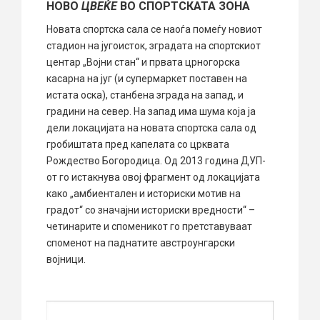
НОВО
ЦВЕЌЕ
ВО СПОРТСКАТА ЗОНА
Новата спортска сала се наоѓа помеѓу новиот
стадион на југоисток, зградата на спортскиот
центар „Војни стан“ и првата црногорска
касарна на југ (и супермаркет поставен на
истата оска), станбена зграда на запад, и
градини на север. На запад има шума која ја
дели локацијата на новата спортска сала од
гробиштата пред капелата со црквата
Рождество Богородица. Од 2013 година ДУП-
от го истакнува овој фрагмент од локацијата
како „амбиентален и историски мотив на
градот“ со значајни историски вредности“ –
четинарите и споменикот го претставуваат
споменот на паднатите австроунгарски
војници.