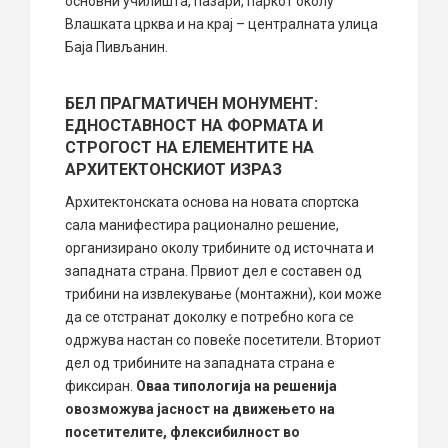
основни училишта, пазари, паркот околу
Влашката црква и на крај – централната улица
Баја Пивљанин.
БЕЛ ПРАГМАТИЧЕН МОНУМЕНТ:
ЕДНОСТАВНОСТ НА ФОРМАТА И
СТРОГОСТ НА ЕЛЕМЕНТИТЕ НА
АРХИТЕКТОНСКИОТ ИЗРАЗ
Архитектонската основа на новата спортска
сала манифестира рационално решение,
организирано околу трибините од источната и
западната страна. Првиот дел е составен од
трибини на извлекување (монтажни), кои може
да се отстранат доколку е потребно кога се
одржува настан со повеќе посетители. Вториот
дел од трибините на западната страна е
фиксиран.
Оваа типологија на решенија
овозможува јасност на движењето на
посетителите, флексибилност во