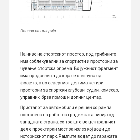
Основа на галерија
На ниво на спортскиот простор, под трибините
има соблекувални за спортисти и простории за
чување спортска опрема. Во јужниот фрагмент
има продавница до која се стигнува од
фоајето, а во северниот дел има четири
простории за спортски клубови, судии, комесар,
управник, брза помош и допинг центар.
Пристапот за автомобили е решен со рампа
поставена на работ на градежната линија од
западната страна, со тоа што во централниот
дел е проектиран мост за излез кој води до
историскиот парк. Рампите водат до гаражата