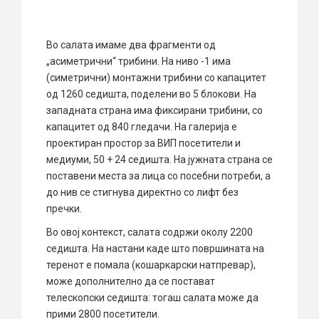
Во салата имаме два фрагменти од
„асиметрични“ трибини. На ниво -1 има
(симетрични) монтажни трибини со капацитет
од 1260 седишта, поделени во 5 блокови. На
западната страна има фиксирани трибини, со
капацитет од 840 гледачи. На галерија е
проектиран простор за ВИП посетители и
медиуми, 50 + 24 седишта. На јужната страна се
поставени места за лица со посебни потреби, а
до нив се стигнува директно со лифт без
пречки.
Во овој контекст, салата содржи околу 2200
седишта. На настани каде што површината на
теренот е помала (кошаркарски натпревар),
може дополнително да се постават
телескопски седишта: тогаш салата може да
прими 2800 посетители.