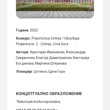
Година:
2022
Конкурс:
Prijestonica Cetinje / Ulica Baja
Pivljanina br. 2 - Cetinje, Crna Gora
Автори:
Христијан Ивановски, Александар
Симјаноски, Благоја Димитриески, Викторија
Богданова, Мартина Штериова
Локација:
Цетиње, Црна Гора
КОНЦЕПТУАЛНО ОБРАЗЛОЖЕНИЕ
“Neka bude borba neprestana,
neka bude što biti ne može –