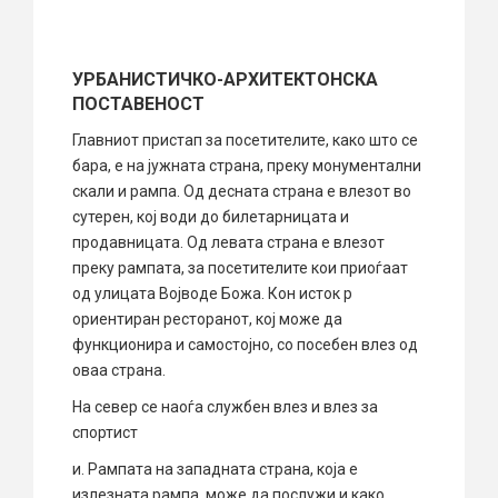
УРБАНИСТИЧКО-АРХИТЕКТОНСКА
ПОСТАВЕНОСТ
Главниот пристап за посетителите, како што се
бара, е на јужната страна, преку монументални
скали и рампа. Од десната страна е влезот во
сутерен, кој води до билетарницата и
продавницата. Од левата страна е влезот
преку рампата, за посетителите кои приоѓаат
од улицата Војводе Божа. Кон исток р
ориентиран ресторанот, кој може да
функционира и самостојно, со посебен влез од
оваа страна.
На север се наоѓа службен влез и влез за
спортист
и. Рампата на западната страна, која е
излезната рампа, може да послужи и како