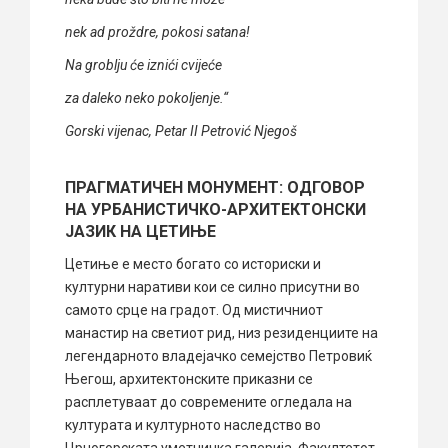
nek ad proždre, pokosi satana!
Na groblju će iznići cvijeće
za daleko neko pokoljenje.“
Gorski vijenac, Petar II Petrović Njegoš
ПРАГМАТИЧЕН МОНУМЕНТ: ОДГОВОР
НА УРБАНИСТИЧКО-АРХИТЕКТОНСКИ
ЈАЗИК НА ЦЕТИЊЕ
Цетиње е место богато со историски и
културни наративи кои се силно присутни во
самото срце на градот. Од мистичниот
манастир на светиот рид, низ резиденциите на
легендарното владејачко семејство Петровиќ
Његош, архитектонските приказни се
расплетуваат до современите огледала на
културата и културното наследство во
Црногорската уметничка галерија, Факултетот