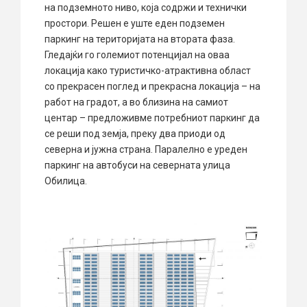
на подземното ниво, која содржи и технички
простори. Решен е уште еден подземен
паркинг на територијата на втората фаза.
Гледајќи го големиот потенцијал на оваа
локација како туристичко-атрактивна област
со прекрасен поглед и прекрасна локација – на
работ на градот, а во близина на самиот
центар – предложивме потребниот паркинг да
се реши под земја, преку два приоди од
северна и јужна страна. Паралелно е уреден
паркинг на автобуси на северната улица
Обилица.