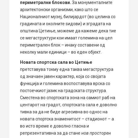
периметрални блокови.
За монументалните
архитектонски организми, како што се
Националниот музеј, билијардот (во целина со
градината и околните ѕидови) и зградата на
општина Цетиње, можеме да кажеме дека тие
се мегаструктури кои имаат големина на цел
периметрален блок – инаку составени од
неколку мали единици – во еден објект.
Новата спортска сала во Цетиње
претставува токму една таква мегаструктура
од значаен јавен карактер, која со својата
функција и големина воспоставува врска со
постоечкиот јазик на градската структура.
Сместена во спортската зона на самиот раб на
центарот на градот, спортската сала е доволно
тивка за да не биде агресивна во однос на
новата спортска знаменитост – стадионот – а
во исто време е доволно гласна и
репрезентативна за да стане
нов просторен