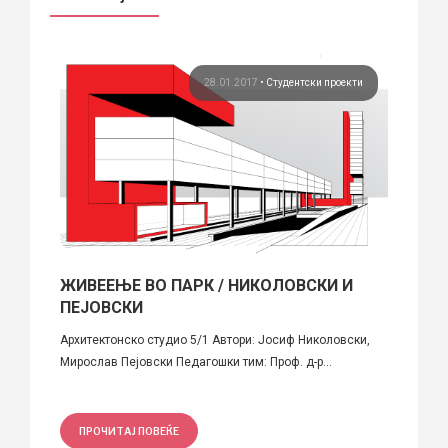
 век
28.01.2017
•
Студентски проекти
ЖИВЕЕЊЕ ВО ПАРК / НИКОЛОВСКИ И
Стар
ПЕЈОВСКИ
Денес 
Архитектонско студио 5/1 Автори: Jосиф Николовски,
Македо
Мирослав Пејовски Педагошки тим: Проф. д-р...
ПРО
ПРОЧИТАЈ ПОВЕЌЕ