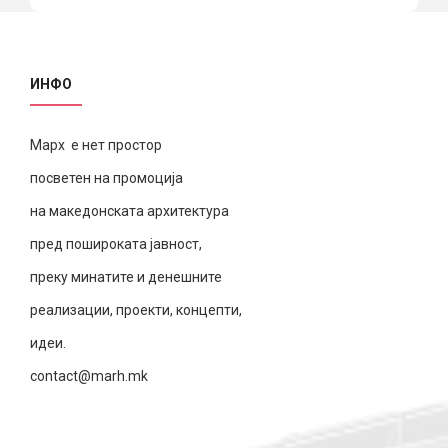
ИНФО
Марх е нет простор
посветен на промоција
на македонската архитектура
пред пошироката јавност,
преку минатите и денешните
реализации, проекти, концепти,
идеи.
contact@marh.mk