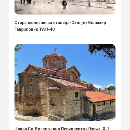
Стара железничка станица-Скопје / Велимир
Гавриловиќ 1931-40
Црква Св. Богородица Перивлепта / Охрид, XIII