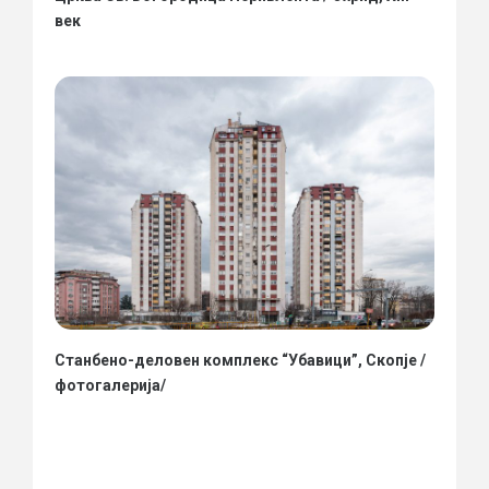
век
Станбено-деловен комплекс “Убавици”, Скопје /
фотогалерија/