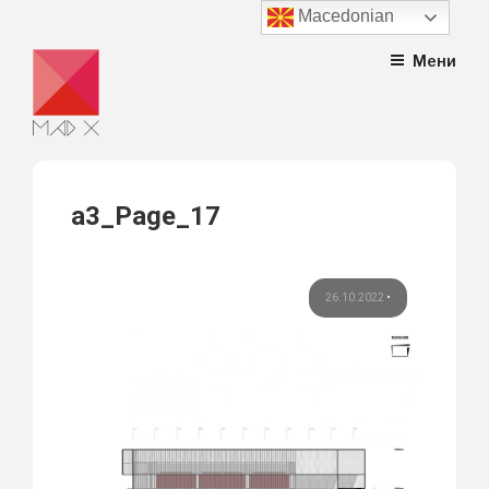
Macedonian
Skip
Мени
to
content
a3_Page_17
26.10.2022
•