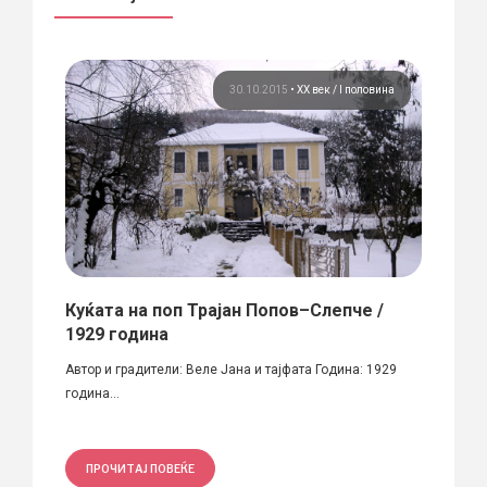
ост
30.10.2015
•
ХХ век / I половина
Куќата на поп Трајан Попов–Слепче /
Вече
1929 година
архи
 1937)
Автор и градители: Веле Јана и тајфата Година: 1929
Вечерв
година...
„Мала..
ПРОЧИТАЈ ПОВЕЌЕ
ПРО