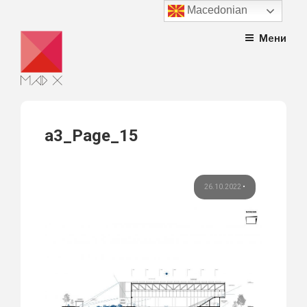
Macedonian
Skip
Мени
to
content
a3_Page_15
26.10.2022
•