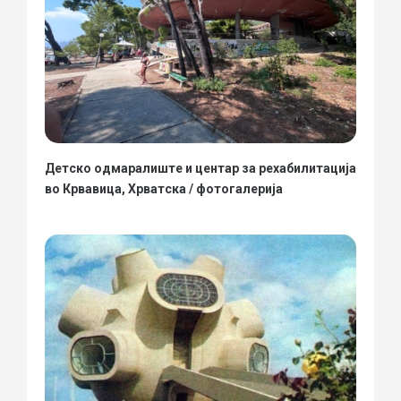
Детско одмаралиште и центар за рехабилитација
во Крвавица, Хрватска / фотогалерија