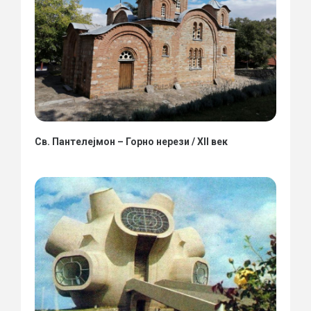
Св. Пантелејмон – Горно нерези / XII век