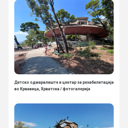
Детско одмаралиште и центар за рехабилитација
во Крвавица, Хрватска / фотогалерија