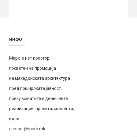
ИНФО
Марх е нет простор
посветен на промоција
на македонската архитектура
пред пошироката јавност,
преку минатите и денешните
реализации, проекти, концепти,
идеи.
contact@marh.mk