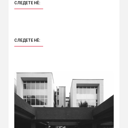
СЛЕДЕТЕ НÈ:
СЛЕДЕТЕ НÈ: