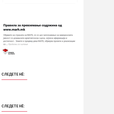
СЛЕДЕТЕ НÈ:
СЛЕДЕТЕ НÈ: