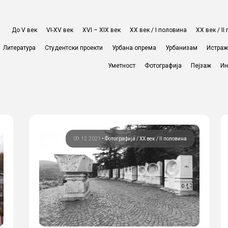
До V век
VI-XV век
XVI – XIX век
ХХ век / I половина
ХХ век / I
Литература
Студентски проекти
Урбана опрема
Урбанизам
Истра
Уметност
Фотографија
Пејзаж
Ин
09.12.2021
•
Фотографија
ХХ век / II половина