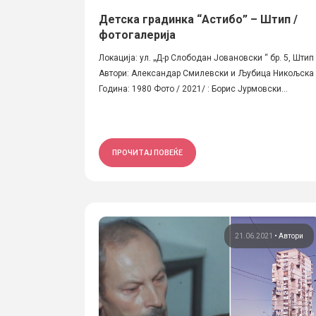
Детска градинка “Астибо” – Штип /
фотогалерија
Локација: ул. „Д-р Слободан Јовановски “ бр. 5, Штип
Автори: Александар Смилевски и Љубица Никољска
Година: 1980 Фото / 2021/ : Борис Јурмовски...
ПРОЧИТАЈ ПОВЕЌЕ
21.06.2021
•
Автори