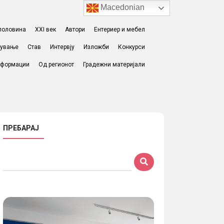
Macedonian
I половина
XXI век
Автори
Ентериер и мебел
жување
Став
Интервју
Изложби
Конкурси
формации
Од регионот
Градежни материјали
ПРЕБАРАЈ