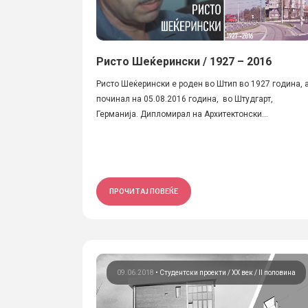
Ристо Шеќерински / 1927 – 2016
Ристо Шеќерински е роден во Штип во 1927 година, 
починал на 05.08.2016 година, во Штудгарт,
Германија. Дипломирал на Архитектонски...
ПРОЧИТАЈ ПОВЕЌЕ
09.06.2018
•
Студентски проекти
ХХ век / II половина