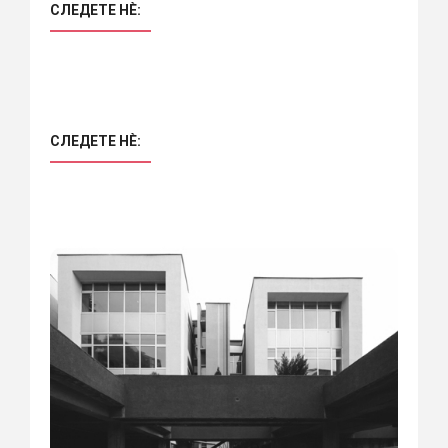
СЛЕДЕТЕ НÈ:
СЛЕДЕТЕ НÈ: