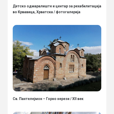
Детско одмаралиште и центар за рехабилитација
во Крвавица, Хрватска / фотогалерија
Св. Пантелејмон – Горно нерези / XII век