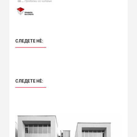
СЛЕДЕТЕ НÈ:
СЛЕДЕТЕ НÈ: