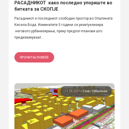
РАСАДНИКОТ како последно упориште во
битката за СКОПЈЕ
Расадникот е последниот слободен простор во Општината
Кисела Вода. Изминатите 5 години се реактуелизира
неговото урбанизирање, преку предлог-планови што
предизвикуваат...
ПРОЧИТАЈ ПОВЕЌЕ
11.09.2020
•
Став
Урбанизам