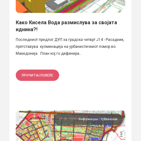
Како Кисела Вода размислува за својата
иднина?!
Последниот предлог ДУП за градска четврт Ј14 - Расадник,
претставува кулминација на урбанистичкиот помор во
Македонија. План кој го дефинира...
ПРОЧИТАЈ ПОВЕЌЕ
01.09.2020
•
Информации
Урбанизам