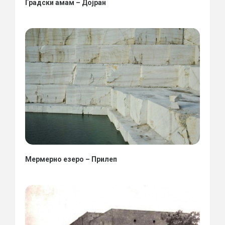
Градски амам – Дојран
Мермерно езеро – Прилеп