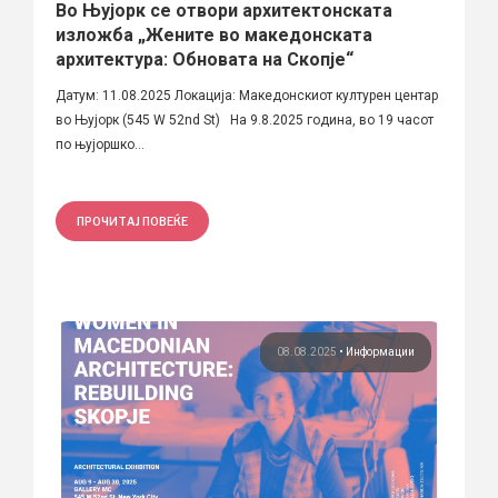
Во Њујорк се отвори архитектонската
изложба „Жените во македонската
архитектура: Обновата на Скопје“
Датум: 11.08.2025 Локација: Македонскиот културен центар
во Њујорк (545 W 52nd St) На 9.8.2025 година, во 19 часот
по њујоршко...
ПРОЧИТАЈ ПОВЕЌЕ
08.08.2025
•
Информации