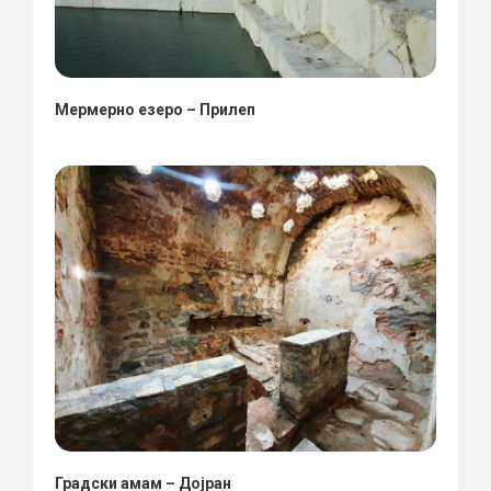
Мермерно езеро – Прилеп
Градски амам – Дојран