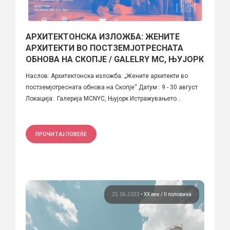
АРХИТЕКТОНСКА ИЗЛОЖБА: ЖЕНИТЕ
АРХИТЕКТИ ВО ПОСТЗЕМЈОТРЕСНАТА
ОБНОВА НА СКОПЈЕ / GALELRY MC, ЊУЈОРК
Наслов: Архитектонска изложба: „Жените архитекти во
постземјотресната обнова на Скопје“ Датум : 9 - 30 август
Локација: Галерија MCNYC, Њујорк Истражувањето...
ПРОЧИТАЈ ПОВЕЌЕ
25.06.2023
•
ХХ век / II половина