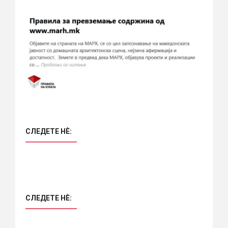
СЛЕДЕТЕ НÈ:
СЛЕДЕТЕ НÈ: