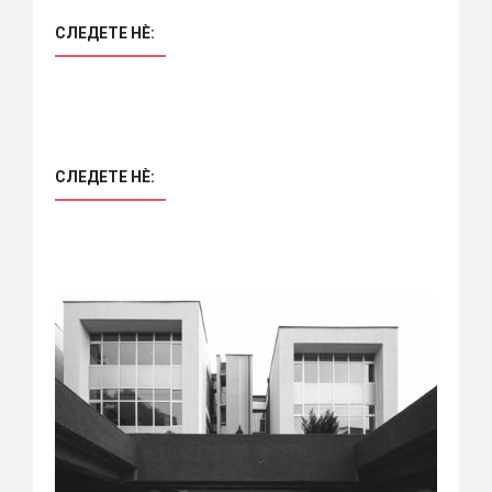
СЛЕДЕТЕ НÈ:
СЛЕДЕТЕ НÈ: