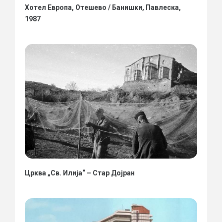
Хотел Европа, Отешево / Банишки, Павлеска,
1987
Црква „Св. Илија“ – Стар Дојран