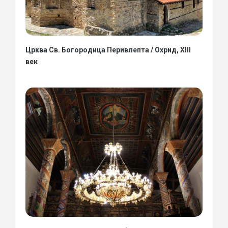
Црква Св. Богородица Перивлепта / Охрид, XIII
век