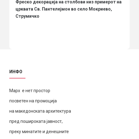
Фреско декорација на столбови низ примерот на
црквата Св. Пантелејмон во село Мокриево,
Струмичко
ИНФО
Марх е нет простор
посветен на промоција
на македонската архитектура
пред пошироката јавност,
преку минатите и денешните