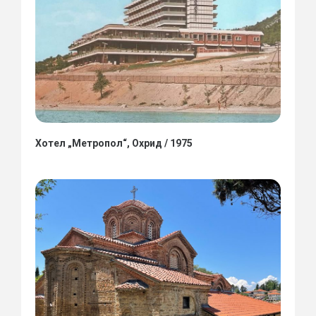
Хотел „Метропол“, Охрид / 1975