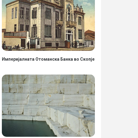
Империјалната Отоманска Банка во Скопје