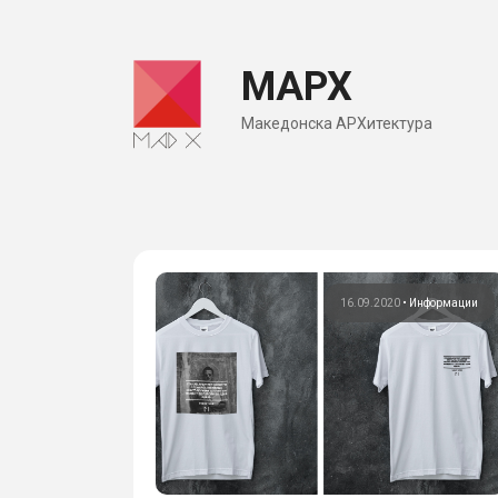
Skip
to
МАРХ
content
Македонска АРХитектура
16.09.2020
•
Информации