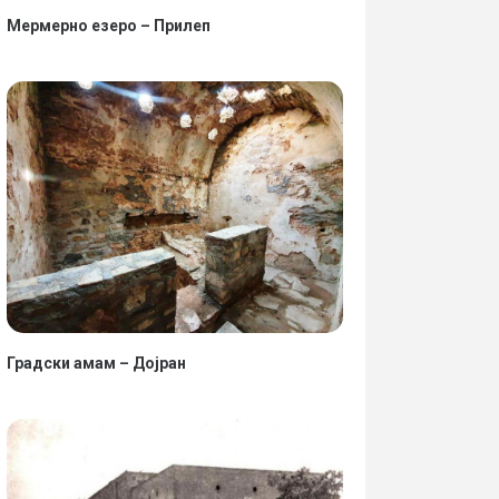
Мермерно езеро – Прилеп
Градски амам – Дојран