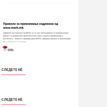
СЛЕДЕТЕ НÈ:
СЛЕДЕТЕ НÈ: