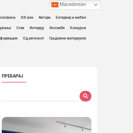
Macedonian
I половина
XXI век
Автори
Ентериер и мебел
жување
Став
Интервју
Изложби
Конкурси
формации
Од регионот
Градежни материјали
ПРЕБАРАЈ