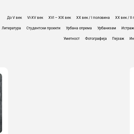
До V век
VI-XV век
XVI – XIX век
ХХ век / I половина
ХХ век / I
Литература
Студентски проекти
Урбана опрема
Урбанизам
Истра
Уметност
Фотографија
Пејзаж
Ин