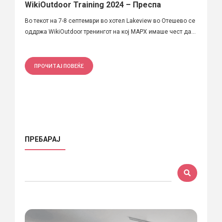
WikiOutdoor Training 2024 – Преспа
Во текот на 7-8 септември во хотел Lakeview во Отешево се
оддржа WikiOutdoor тренингот на кој МАРХ имаше чест да...
ПРОЧИТАЈ ПОВЕЌЕ
ПРЕБАРАЈ