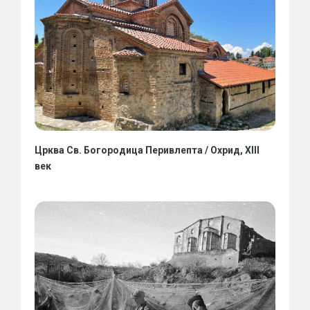
Црква Св. Богородица Перивлепта / Охрид, XIII
век