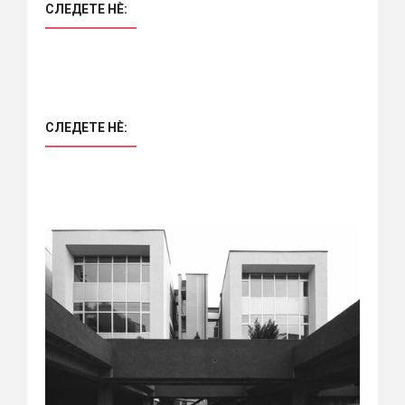
СЛЕДЕТЕ НÈ:
СЛЕДЕТЕ НÈ: