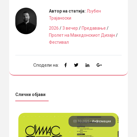
Автор на статија:
Љубен
Трајаноски
2026
/
3 вечер
/
Предавање
/
Пролет на Македонскиот Дизајн
/
Фестивал
Сподели на:
Слични објави
ции
03.10.2025
•
Информации