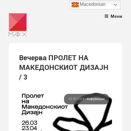
Macedonian
Skip
Мени
to
content
Вечерва ПРОЛЕТ НА
МАКЕДОНСКИОТ ДИЗАЈН
/ 3
28.05.2026
•
Информации