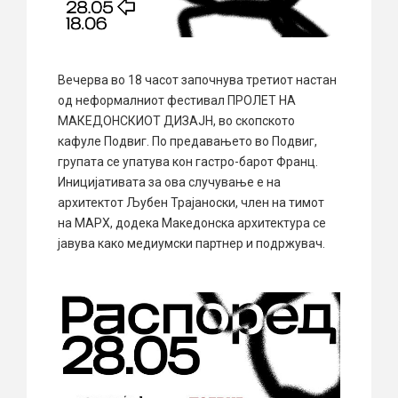
Вечерва во 18 часот започнува третиот настан
од неформалниот фестивал ПРОЛЕТ НА
МАКЕДОНСКИОТ ДИЗАЈН, во скопското
кафуле Подвиг. По предавањето во Подвиг,
групата се упатува кон гастро-барот Франц.
Иницијативата за ова случување е на
архитектот Љубен Трајаноски, член на тимот
на МАРХ, додека Македонска архитектура се
јавува како медиумски партнер и подржувач.