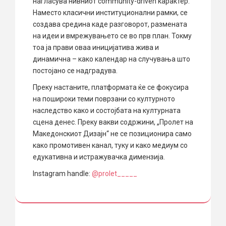
нагласува нивниот community-driven карактер.
Наместо класични институционални рамки, се
создава средина каде разговорот, размената
на идеи и вмрежувањето се во прв план. Токму
тоа ја прави оваа иницијатива жива и
динамична – како календар на случувања што
постојано се надградува.
Преку настаните, платформата ќе се фокусира
на пошироки теми поврзани со културното
наследство како и состојбата на културната
сцена денес. Преку вакви содржини, „Пролет на
Македонскиот Дизајн“ не се позиционира само
како промотивен канал, туку и како медиум со
едукативна и истражувачка димензија.
Instagram handle:
@prolet_____