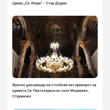
Црква „Св. Илија“ – Стар Дојран
Фреско декорација на столбови низ примерот на
црквата Св. Пантелејмон во село Мокриево,
Струмичко