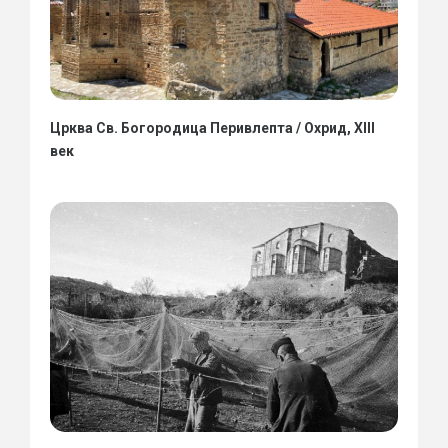
Црква Св. Богородица Перивлепта / Охрид, XIII
век