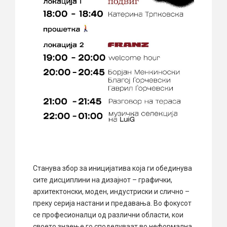
Станува збор за иницијатива која ги обединува
сите дисциплини на дизајнот – графички,
архитектонски, моден, индустриски и слично –
преку серија настани и предавања. Во фокусот
се професионалци од различни области, кои
своето знаење го споделуваат во неформална