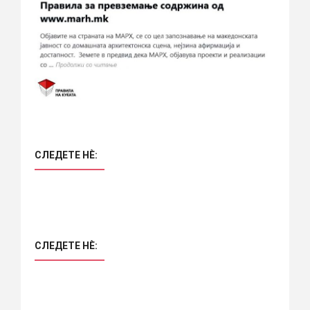
СЛЕДЕТЕ НÈ:
СЛЕДЕТЕ НÈ: