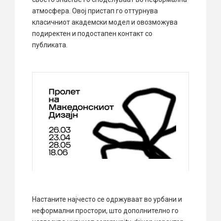
атмосфера. Овој пристап го оттурнува
класичниот академски модел и овозможува
подиректен и подостапен контакт со
публиката.
Настаните најчесто се одржуваат во урбани и
неформални простори, што дополнително го