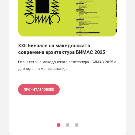
XXII Биенале на македонската
Вече
современа архитектура БИМАС 2025
годи
ани
Биеналето на македонската архитектура - БИМАС 2025 е
Драги 
двонеделна манифестација...
одржув
ПРОЧИТАЈ ПОВЕЌЕ
ПРО