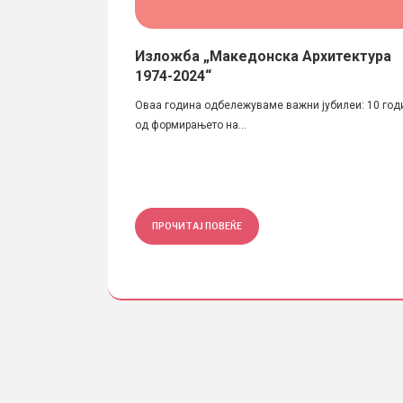
радата за
Изложба „Македонска Архитектура
амјанов“ /
1974-2024“
Оваа година одбележуваме важни јубилеи: 10 год
кедонската академија
од формирањето на...
ПРОЧИТАЈ ПОВЕЌЕ