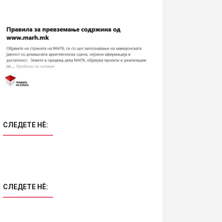
СЛЕДЕТЕ НÈ:
СЛЕДЕТЕ НÈ: