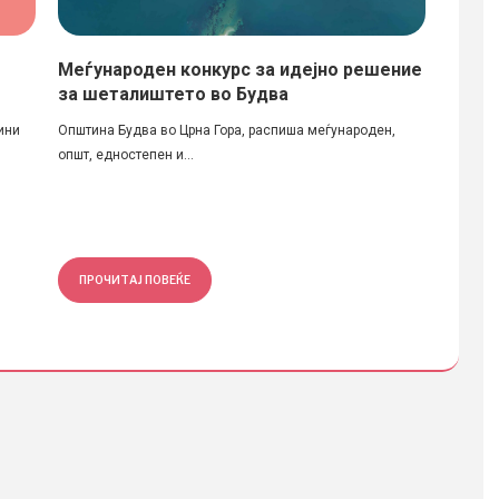
Меѓународен конкурс за идејно решение
Од до
за шеталиштето во Будва
живот
Фотог
ини
Општина Будва во Црна Гора, распиша меѓународен,
општ, едностепен и...
Вчера, 
на науки
ПРОЧИТАЈ ПОВЕЌЕ
ПРОЧ