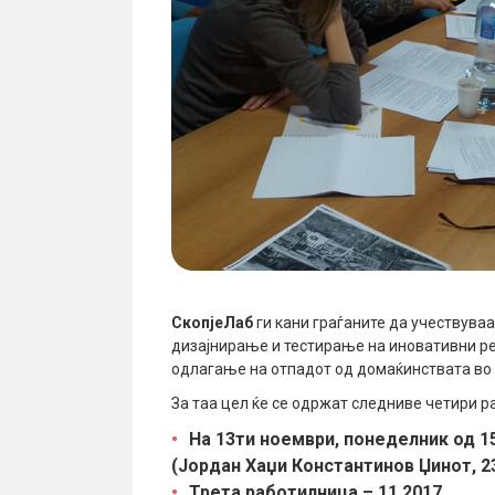
СкопјеЛаб
ги кани граѓаните да учествува
дизајнирање и тестирање на иновативни р
одлагање на отпадот од домаќинствата во 
За таа цел ќе се одржат следниве четири 
На 13ти ноември, понеделник од 15
(Јордан Хаџи Константинов Џинот, 2
Трета работилница – 11.2017