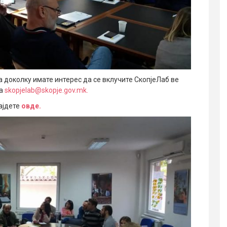
а доколку имате интерес да се вклучите СкопјеЛаб ве
на
skopjelab@skopje.gov.mk.
ајдете
овде.