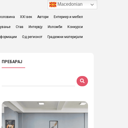
Macedonian
I половина
XXI век
Автори
Ентериер и мебел
жување
Став
Интервју
Изложби
Конкурси
формации
Од регионот
Градежни материјали
ПРЕБАРАЈ