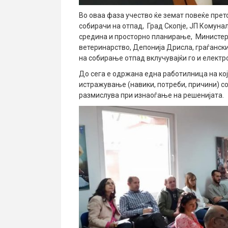
Во оваа фаза учество ќе земат повеќе пре
собирачи на отпад, Град Скопје, ЈП Комуна
средина и просторно планирање, Министерст
ветеринарство, Депонија Дрисла, граѓанск
на собирање отпад вклучувајќи го и електро
До сега е одржана една работилница на ко
истражување (навики, потреби, причини) со
размислува при изнаоѓање на решенијата.