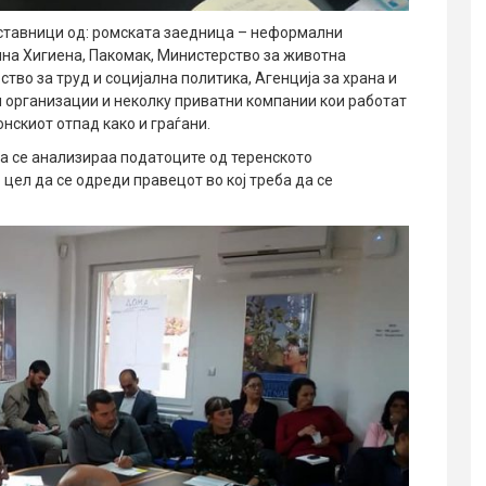
тставници од: ромската заедница – неформални
лна Хигиена, Пакомак, Министерство за животна
во за труд и социјална политика, Агенција за храна и
и организации и неколку приватни компании кои работат
нскиот отпад како и граѓани.
ја се анализираа податоците од теренското
 цел да се одреди правецот во кој треба да се