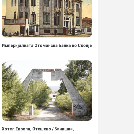
Империјалната Отоманска Банка во Скопје
01.02.2023
•
Информации
Хотел Европа, Отешево / Банишки,