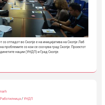
 со отпадот во Скопје е на иницијатива на Скопје Лаб
а проблемите со кои се соочува град Скопје. Проектот
динетите нации (УНДП) и Град Скопје.
marh
Работилница
/
УНДП