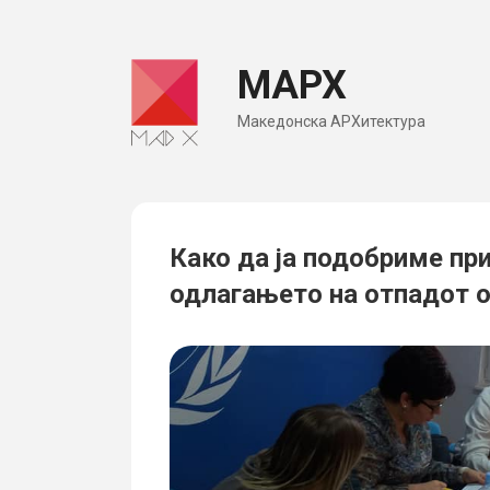
Skip
to
МАРХ
content
Македонска АРХитектура
Како да ја подобриме пр
одлагањето на отпадот о