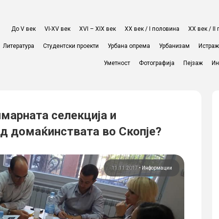
До V век
VI-XV век
XVI – XIX век
ХХ век / I половина
ХХ век / I
Литература
Студентски проекти
Урбана опрема
Урбанизам
Истра
Уметност
Фотографија
Пејзаж
Ин
имарната селекција и
д домаќинствата во Скопје?
11.11.2017
•
Информации