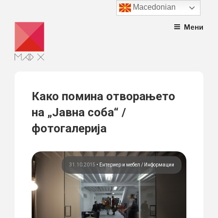
Macedonian
Skip
Мени
to
content
Како помина отворањето
на „Јавна соба“ /
фотогалерија
31.10.2015
•
Ентериер и мебел
Информации