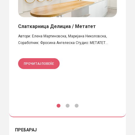
иот
Слаткарница Делициа / Метатет
Прос
Think
Автори: Елена Мартиновска, Маријана Николовска,
третира
Соработник: Фросина Ангелеска Студио: МЕТАТЕТ...
Објект
Македо
ПРОЧИТАЈ ПОВЕЌЕ
ПРО
ПРЕБАРАЈ