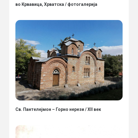
во Крвавица, Хрватска / фотогалерија
Св. Пантелејмон – Горно нерези / XII век