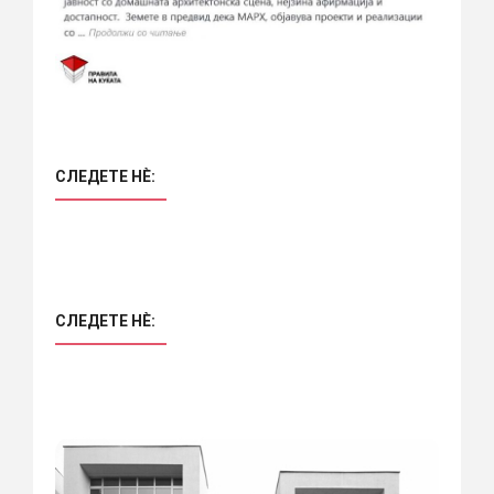
СЛЕДЕТЕ НÈ:
СЛЕДЕТЕ НÈ: