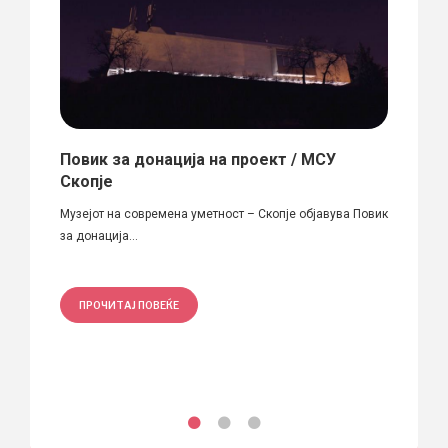
Повик за донација на проект / МСУ
„Beh
Скопје
за а
,
Музејот на современа уметност – Скопје објавува Повик
Behavi
за донација...
на Факу
ПРОЧИТАЈ ПОВЕЌЕ
ПРО