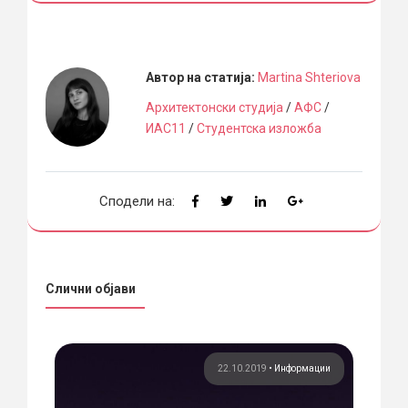
Автор на статија:
Martina Shteriova
Архитектонски студија
/
АФС
/
ИАС11
/
Студентска изложба
Сподели на:
Слични објави
тав
22.10.2019
•
Информации