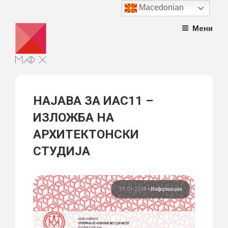
Macedonian
Skip
Мени
to
content
НАЈАВА ЗА ИАС11 –
ИЗЛОЖБА НА
АРХИТЕКТОНСКИ
СТУДИЈА
31.01.2018
•
Информации