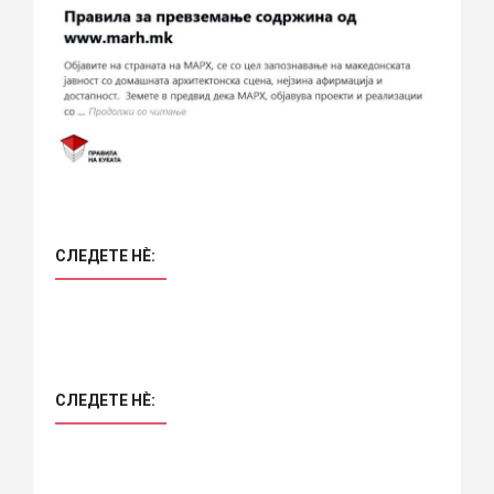
СЛЕДЕТЕ НÈ:
СЛЕДЕТЕ НÈ: