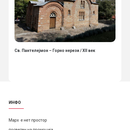
Св. Пантелејмон – Горно нерези / XII век
ИНФО
Марх е нет простор
посветен на промоција