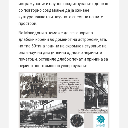
истражување и научно воздигнување односно
со повторно создавање да ја оживее
културолошката и научната свест во нашите
простори.
Во Македонија неможе да се говори за
длабоки корени во доменот на астрономијата,
но тие 60тина години на скромно негување на
оваа научна дисциплина односно нејзините
почетоци, оставиле длабок печат и причина за
нејзино понатамошно усовршување.