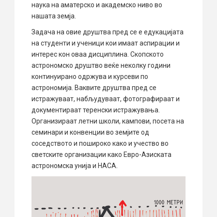
наука на аматерско и академско ниво во
нашата земја.
Задача на овие друштва пред се е едукацијата
на студенти и ученици кои имаат аспирации и
интерес кон оваа дисциплина. Скопското
астрономско друштво веќе неколку години
континуирано одржува и курсеви по
астрономија. Ваквите друштва пред се
истражуваат, набљудуваат, фотографираат и
документираат теренски истражувања.
Организираат летни школи, кампови, посета на
семинари и конвенции во земјите од
соседството и пошироко како и учество во
светските организации како Евро-Азиската
астрономска унија и НАСА.