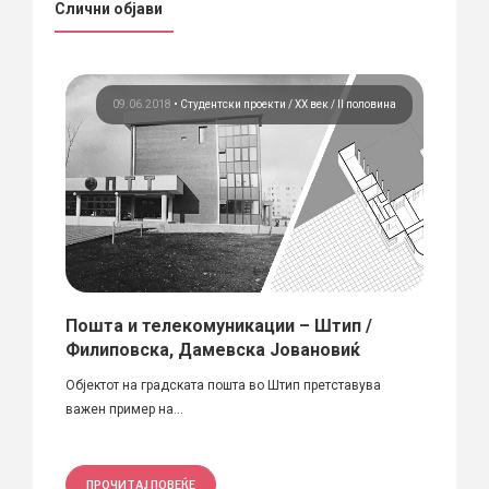
Слични објави
кти
09.06.2018
•
Студентски проекти
ХХ век / II половина
Пошта и телекомуникации – Штип /
Чети
Филиповска, Дамевска Јовановиќ
Пала
а
Објектот на градската пошта во Штип претставува
Оваа г
важен пример на...
при УК
ПРОЧИТАЈ ПОВЕЌЕ
ПРО