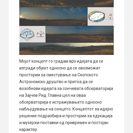
Мојот концепт го градам врз идејата да се
изгради објект односно да се овозможат
простории за сместување на Скопското
Астрономско друштво и притоа да се
возобнови идејата за сончевата обсерваторија
на Зајчев Рид. Главна цел на оваа
обсерваторија е истражувањето односно
набљудување на сонцето. Концептот за идејно
решение подразбира и простории за едукација
и музејски поставки од привремен и постојан
карактер.