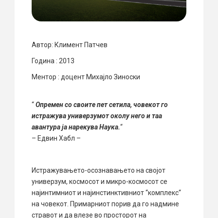
Автор: Климент Патчев
Година : 2013
Ментор :
доцент
Михајло Зиноски
“
Опремен со своите пет сетила, човекот го
истражува универзумот околу него и таа
авантура ја нарекува Наука.
“
– Едвин Хабл –
Истражувањето-осознавањето на својот
универзум, космосот и микро-космосот се
најинтимниот и најинстинктивниот “комплекс“
на човекот. Примарниот порив да го надмине
стравот и да влезе во просторот на