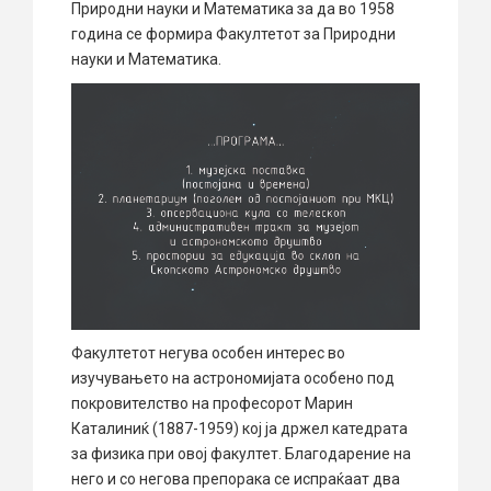
Природни науки и Математика за да во 1958
година се формира Факултетот за Природни
науки и Математика.
Факултетот негува особен интерес во
изучувањето на астрономијата особено под
покровителство на професорот Марин
Каталиниќ (1887-1959) кој ја држел катедрата
за физика при овој факултет. Благодарение на
него и со негова препорака се испраќаат два