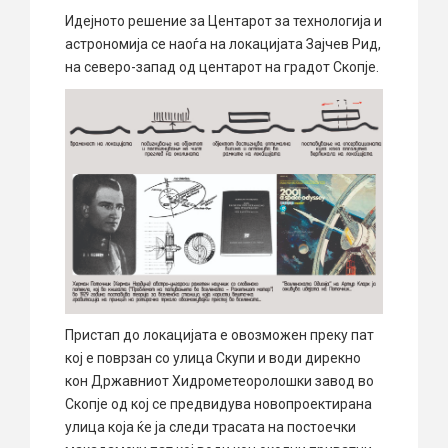
Идејното решение за Центарот за технологија и
астрономија се наоѓа на локацијата Зајчев Рид,
на северо-запад од центарот на градот Скопје.
Пристап до локацијата е овозможен преку пат
кој е поврзан со улица Скупи и води дирекно
кон Државниот Хидрометеоролошки завод во
Скопје од кој се предвидува новопроектирана
улица која ќе ја следи трасата на постоечки