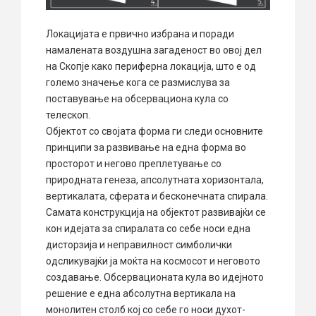
Локацијата е првично избрана и поради
намалената воздушна загаденост во овој дел
на Скопје како периферна локација, што е од
големо значење кога се размислува за
поставување на обсервациона кула со
телескоп.
Објектот со својата форма ги следи основните
принципи за развивање на една форма во
просторот и негово преплетување со
природната генеза, апсолутната хоризонтала,
вертикалата, сферата и бесконечната спирала.
Самата конструкција на објектот развивајќи се
кон идејата за спиралата со себе носи една
дисторзија и неправилност симболички
одсликувајќи ја моќта на космосот и неговото
создавање. Обсервационата кула во идејното
решение е една абсолутна вертикала на
монолитен столб кој со себе го носи духот-