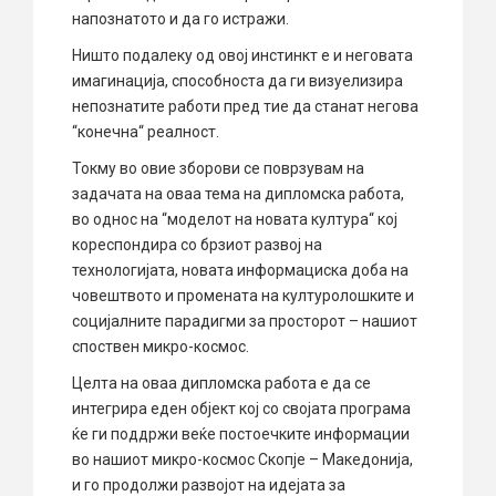
напознатото и да го истражи.
Ништо подалеку од овој инстинкт е и неговата
имагинација, способноста да ги визуелизира
непознатите работи пред тие да станат негова
“конечна“ реалност.
Токму во овие зборови се поврзувам на
задачата на оваа тема на дипломска работа,
во однос на “моделот на новата култура“ кој
кореспондира со брзиот развој на
технологијата, новата информациска доба на
човештвото и промената на културолошките и
социјалните парадигми за просторот – нашиот
споствен микро-космос.
Целта на оваа дипломска работа е да се
интегрира еден објект кој со својата програма
ќе ги поддржи веќе постоечките информации
во нашиот микро-космос Скопје – Македонија,
и го продолжи развојот на идејата за