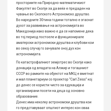
просториите на Природно-математичкиот
Факултет во Скопје за да веќе е предаден на
чување во Скопското Астрономско друштво.
Во наредните 30тина години тотално е згаснат
духот за развивање на астрономијата во
Македонија иако важно е да се напомене дека
во тој период постоеле и функционирале
аматерски астрономски друштва и клубови кои
во секој случај го зачувале оној дух кон
астрономијата.
По катастрофалниот земјотрес во Скопје како
донација од владата на Алжир и тогашниот
СССР во рамките на објектот на МКЦ е вметнат
и мал планетариум со проектор “Carl Zeiss” кој
до денес се користи чисто за едукација и
организирани посети на деца од основно
образование.
Денес има неколку астрономски друштва кои
го представуваат општиот интерес кон оваа