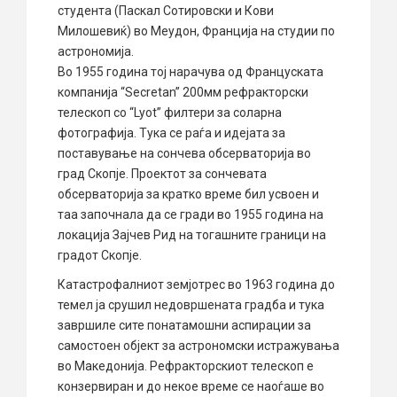
студента (Паскал Сотировски и Кови
Милошевиќ) во Меудон, Франција на студии по
астрономија.
Во 1955 година тој нарачува од Француската
компанија “Secretan” 200мм рефракторски
телескоп со “Lyot” филтери за соларна
фотографија. Тука се раѓа и идејата за
поставување на сончева обсерваторија во
град Скопје. Проектот за сончевата
обсерваторија за кратко време бил усвоен и
таа започнала да се гради во 1955 година на
локација Зајчев Рид на тогашните граници на
градот Скопје.
Катастрофалниот земјотрес во 1963 година до
темел ја срушил недовршената градба и тука
завршиле сите понатамошни аспирации за
самостоен објект за астрономски истражувања
во Македонија. Рефракторскиот телескоп е
конзервиран и до некое време се наоѓаше во