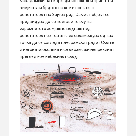
макадамски пат кој води кон околни приватни
земјишта и брдото на кое е поставен
репетиторот на Зајчев рид. Самиот објект се
предвидува да се постави токму на
израмнетото земјиште веднаш под
репетиторот со тоа што се овозможува од таа
точка да се согледа панорамски градот Скопје
и неговата околина и се овозможи непрекинат
преглед кон небесниот свод.