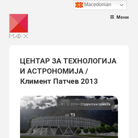
Macedonian
Skip
Мени
to
content
ЦЕНТАР ЗА ТЕХНОЛОГИЈА
И АСТРОНОМИЈА /
Климент Патчев 2013
31.12.2014
•
Студентски проекти