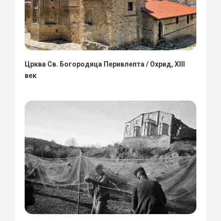
Црква Св. Богородица Перивлепта / Охрид, XIII
век