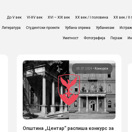
До V век
VI-XV век
XVI – XIX век
ХХ век / I половина
ХХ век / I
Литература
Студентски проекти
Урбана опрема
Урбанизам
Истра
Уметност
Фотографија
Пејзаж
Ин
05.07.2024
•
Конкурси
Општина „Центар“ распиша конкурс за