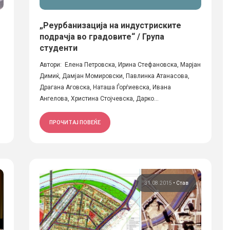
„Реурбанизација на индустриските
подрачја во градовите“ / Група
студенти
Автори: Елена Петровска, Ирина Стефановска, Марјан
Димиќ, Дамјан Момировски, Павлинка Атанасова,
Драгана Аговска, Наташа Ѓорѓиевска, Ивана
Ангелова, Христина Стојчевска, Дарко...
ПРОЧИТАЈ ПОВЕЌЕ
31.08.2015
•
Став