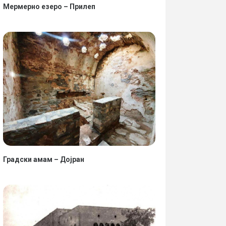
Мермерно езеро – Прилеп
Градски амам – Дојран