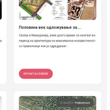
Половина век одложување за….
Скопје и Македонија, веќе долго време се наоѓаат во
да
период на архитектура на максимална искористеност
со правилници кои ја одредуваат...
ПРОЧИТАЈ ПОВЕЌЕ
23.06.2015
•
Информации