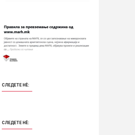
СЛЕДЕТЕ НÈ:
СЛЕДЕТЕ НÈ: