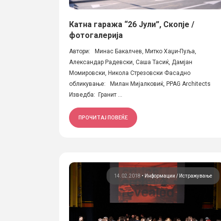
Катна гаража “26 Јули”, Скопје /
фотогалерија
Автори: Минас Бакалчев, Митко Хаџи-Пуља,
Александар Радевски, Саша Тасиќ, Дамјан
Момировски, Никола Стрезовски Фасадно
обликување: Милан Мијалковиќ, PPAG Architects
Изведба: Гранит ...
ПРОЧИТАЈ ПОВЕЌЕ
14.02.2018
•
Информации
Истражување