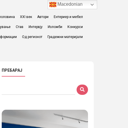
Macedonian
I половина
XXI век
Автори
Ентериер и мебел
жување
Став
Интервју
Изложби
Конкурси
формации
Од регионот
Градежни материјали
ПРЕБАРАЈ