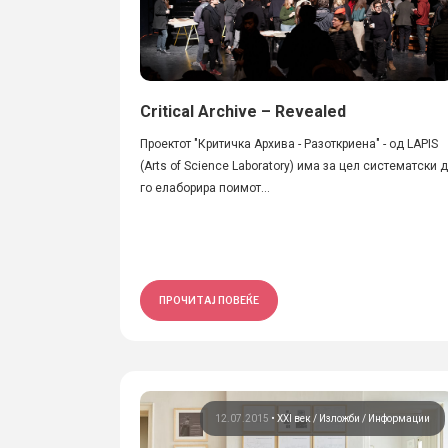
Critical Archive – Revealed
Проектот "Критичка Aрхива - Разоткриена" - од LAPIS
(Arts of Science Laboratory) има за цел систематски 
го елаборира поимот...
ПРОЧИТАЈ ПОВЕЌЕ
12.07.2015
•
XXI век
Изложби
Информации