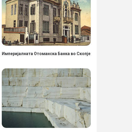
Империјалната Отоманска Банка во Скопје