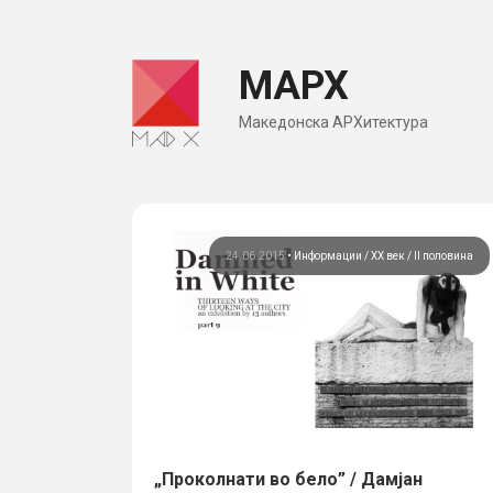
Skip
to
МАРХ
content
Македонска АРХитектура
24.06.2015
•
Информации
ХХ век / II половина
„Проколнати во бело” / Дамјан