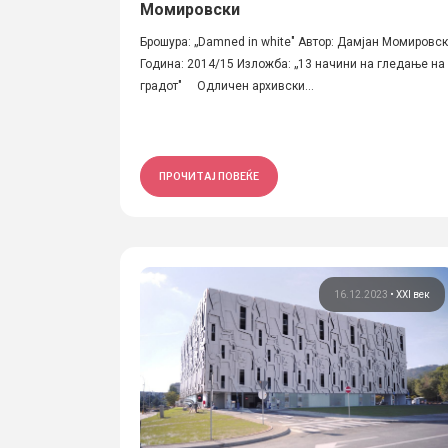
Момировски
Брошура: „Damned in white" Автор: Дамјан Момировс
Година: 2014/15 Изложба: „13 начини на гледање на
градот" Одличен архивски...
ПРОЧИТАЈ ПОВЕЌЕ
16.12.2023
•
XXI век