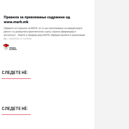
СЛЕДЕТЕ НÈ:
СЛЕДЕТЕ НÈ: