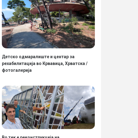
Детско одмаралиште и центар за
рехабилитација во Крвавица, Хрватска /
фотогалерија
Во тек е реконструкција на