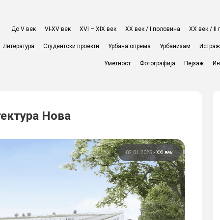
До V век
VI-XV век
XVI – XIX век
ХХ век / I половина
ХХ век / I
Литература
Студентски проекти
Урбана опрема
Урбанизам
Истра
Уметност
Фотографија
Пејзаж
Ин
тектура Нова
02.01.2025
•
XXI век