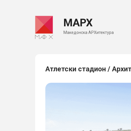
Skip
to
МАРХ
content
Македонска АРХитектура
Атлетски стадион / Архи