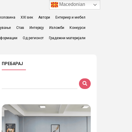
Macedonian
I половина
XXI век
Автори
Ентериер и мебел
жување
Став
Интервју
Изложби
Конкурси
формации
Од регионот
Градежни материјали
ПРЕБАРАЈ