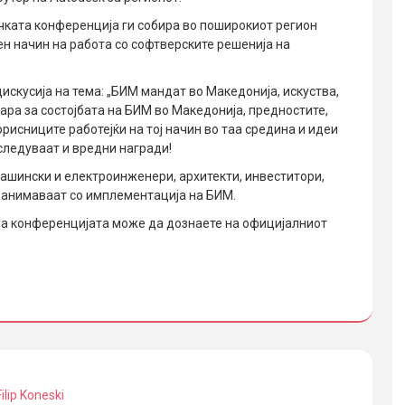
ничката конференција ги собира во поширокиот регион
ен начин на работа со софтверските решенија на
искусија на тема: „БИМ мандат во Македонија, искуства,
вара за состојбата на БИМ во Македонија, предностите,
рисниците работејќи на тој начин во таа средина и идеи
 следуваат и вредни награди!
ашински и електроинженери, архитекти, инвеститори,
 занимаваат со имплементација на БИМ.
на конференцијата може да дознаете на официјалниот
Filip Koneski