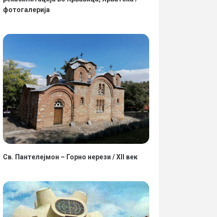
фотогалерија
Св. Пантелејмон – Горно нерези / XII век