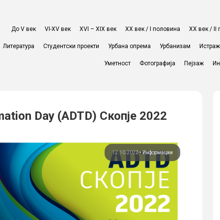
До V век
VI-XV век
XVI – XIX век
ХХ век / I половина
ХХ век / I
Литература
Студентски проекти
Урбана опрема
Урбанизам
Истра
Уметност
Фотографија
Пејзаж
Ин
rmation Day (ADTD) Скопје 2022
12.10.2022
•
Информации