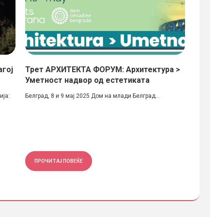
агој
Трет АРХИТЕКТА ФОРУМ: Архитектура >
Урбан
Уметност надвор од естетиката
низ д
ија:
Белград, 8 и 9 мај 2025 Дом на млади Белград...
Коморат
Р.Макед
ПРОЧИТАЈ ПОВЕЌЕ
ПРОЧ