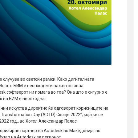
 случува во светски рамки. Како дигиталната
Зошто БИМ е неопходен и важен во оваа
esk софтверот ни помага во тоа? Она што е сигурно е
ш на БИМ е неопходна!
ични искуства директно ќе одговорат корисниците на
Transformation Day (ADTD) Скопје 2022”, која ќе се
2022 год., во Хотел Александар Палас.
торизиран партнер на Autodesk во Македонија, во
утер на Autodesk за регионот.