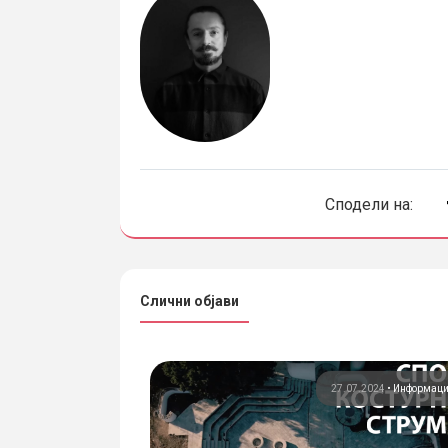
Сподели на:
Слични објави
01.2019
•
Информации
27.07.2024
•
Информац