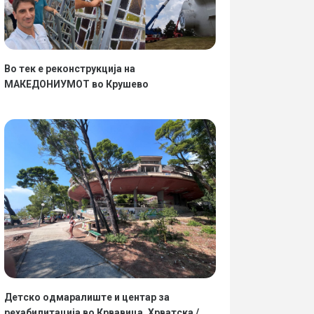
Во тек е реконструкција на
МАКЕДОНИУМОТ во Крушево
Детско одмаралиште и центар за
рехабилитација во Крвавица, Хрватска /