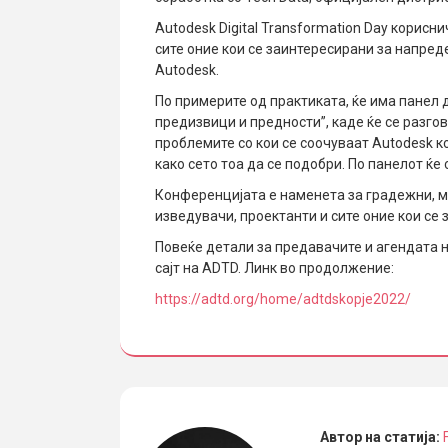
Autodesk Digital Transformation Day корис
сите оние кои се заинтересирани за напред
Autodesk.
По примерите од практиката, ќе има панел д
предизвици и предности”, каде ќе се разго
проблемите со кои се соочуваат Autodesk ко
како сето тоа да се подобри. По панелот ќе
Конференцијата е наменета за градежни, м
изведувачи, проектанти и сите оние кои се
Повеќе детали за предавачите и агендата 
сајт на ADTD. Линк во продолжение:
https://adtd.org/home/adtdskopje2022/
Автор на статија: