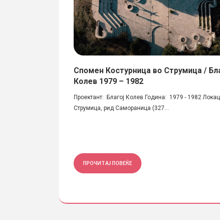
а Македонија
Спомен Костурница во Струмица / Бл
Рафаил Влчевски
Колев 1979 – 1982
 и инженери на
Проектант: Благој Колев Година: 1979 - 1982 Локац
Струмица, рид Самораница (327...
ПРОЧИТАЈ ПОВЕЌЕ