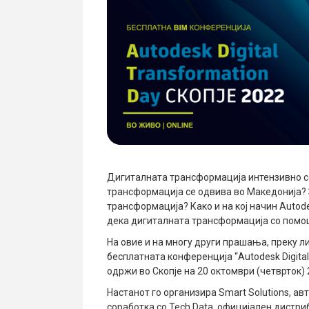
Дигиталната трансформација интензивно се
трансформација се одвива во Македонија? 
трансформација? Како и на кој начин Autod
дека дигиталната трансформација со помо
На овие и на многу други прашања, преку л
бесплатната конференција “Autodesk Digital 
одржи во Скопје на 20 октомври (четврток) 
Настанот го организира Smart Solutions, ав
соработка со Tech Data, официјален дистриб