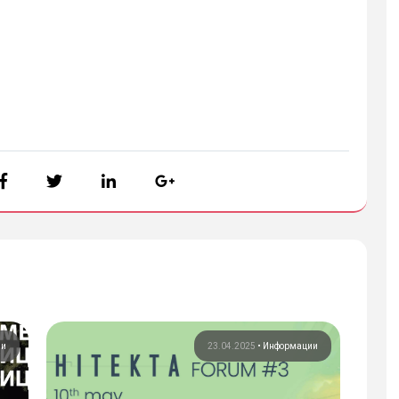
ии
23.04.2025
•
Информации