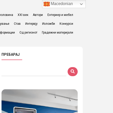
Macedonian
I половина
XXI век
Автори
Ентериер и мебел
жување
Став
Интервју
Изложби
Конкурси
формации
Од регионот
Градежни материјали
ПРЕБАРАЈ