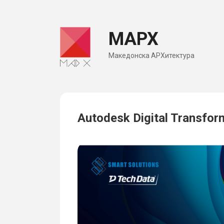
Skip
to
МАРХ
content
Македонска АРХитектура
Autodesk Digital Transfo