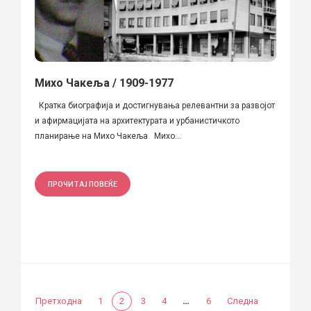
Михо Чакеља / 1909-1977
Кратка биографија и достигнувања релевантни за развојот
и афирмацијата на архитектурата и урбанистичкото
планирање на Михо Чакеља Михо...
ПРОЧИТАЈ ПОВЕЌЕ
…
Претходна
1
2
3
4
6
Следна