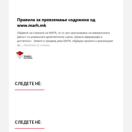
СЛЕДЕТЕ НÈ:
СЛЕДЕТЕ НÈ: