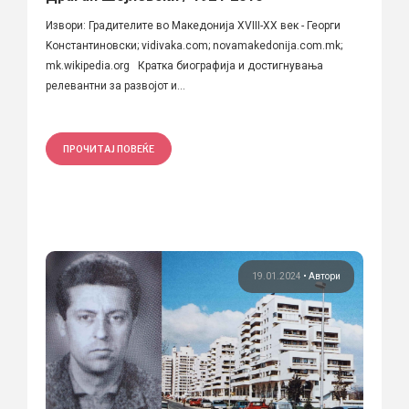
Извори: Градителите во Македонија XVIII-XX век - Георги
Kонстантиновски; vidivaka.com; novamakedonija.com.mk;
mk.wikipedia.org Кратка биографија и достигнувања
релевантни за развојот и...
ПРОЧИТАЈ ПОВЕЌЕ
19.01.2024
•
Автори