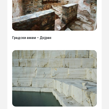
Градски амам – Дојран