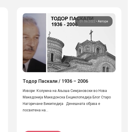
01.06.2022
•
Автори
Тодор Паскали / 1936 – 2006
Извори: Колумна на Аљоша Симјановски во Нова
Македонија Македонска Енциклопедија Блог Старо
Нагоричане Википедија Денешната објава е
посветена на...