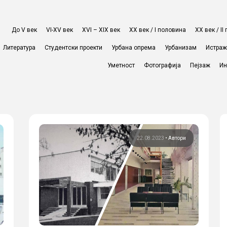
До V век
VI-XV век
XVI – XIX век
ХХ век / I половина
ХХ век / I
Литература
Студентски проекти
Урбана опрема
Урбанизам
Истра
Уметност
Фотографија
Пејзаж
Ин
22.08.2023
•
Автори