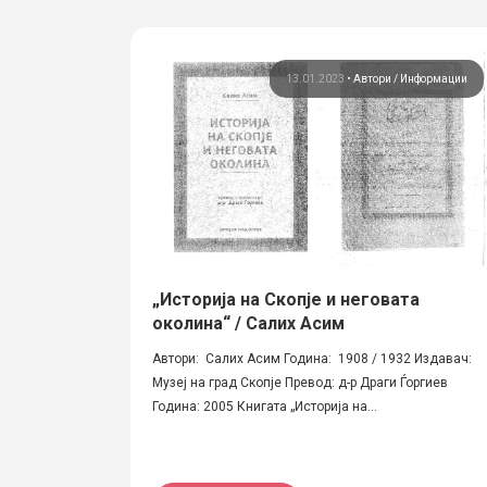
13.01.2023
•
Автори
Информации
„Историја на Скопје и неговата
околина“ / Салих Асим
Автори: Салих Асим Година: 1908 / 1932 Издавач:
Музеј на град Скопје Превод: д-р Драги Ѓоргиев
Година: 2005 Книгата „Историја на...