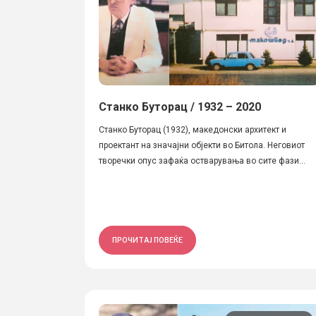
Станко Буторац / 1932 – 2020
Станко Буторац (1932), македонски архитект и
проектант на значајни објекти во Битола. Неговиот
творечки опус зафаќа остварувања во сите фази...
ПРОЧИТАЈ ПОВЕЌЕ