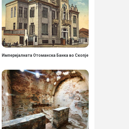
Империјалната Отоманска Банка во Скопје