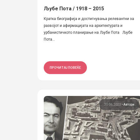
Љубе Пота / 1918 – 2015
Кратка биографија и достигнувања релевантни за
развојот и афирмацијата на архитектурата и
урбанистичкото планирање на Љубе Пота Љубе
Пота...
ПРОЧИТАЈ ПОВЕЌЕ
30.06.2023
•
Автори