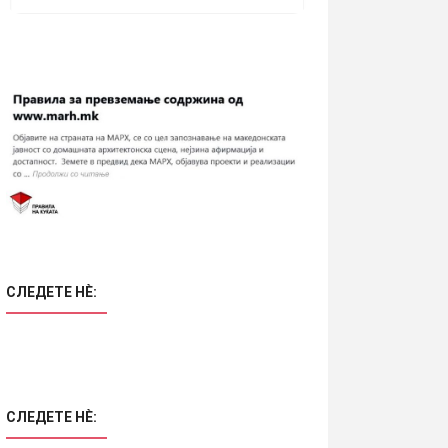
СЛЕДЕТЕ НÈ:
СЛЕДЕТЕ НÈ: