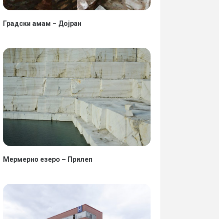
Градски амам – Дојран
Мермерно езеро – Прилеп