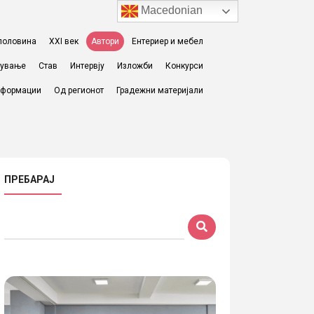
Macedonian
I половина
XXI век
Автори
Ентериер и мебел
жување
Став
Интервју
Изложби
Конкурси
формации
Од регионот
Градежни материјали
ПРЕБАРАЈ