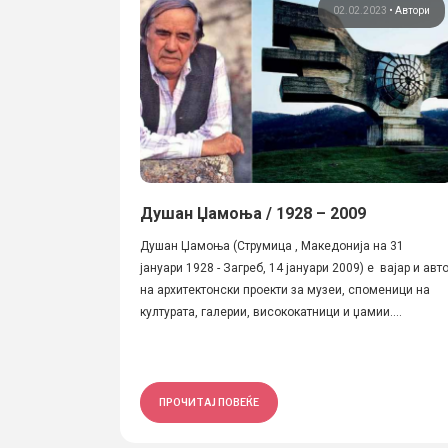
02.02.2023
•
Автори
Душан Џамоња / 1928 – 2009
Душан Џамоња (Струмица , Македонија на 31
јануари 1928 - Загреб, 14 јануари 2009) e вајар и авт
на архитектонски проекти за музеи, споменици на
културата, галерии, висококатници и џамии....
ПРОЧИТАЈ ПОВЕЌЕ