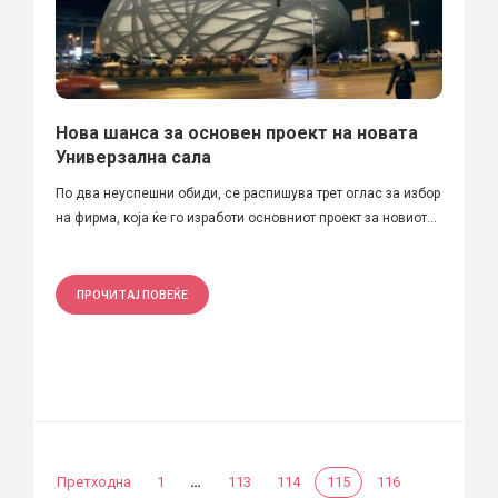
Нова шанса за основен проект на новата
Универзална сала
По два неуспешни обиди, се распишува трет оглас за избор
на фирма, која ќе го изработи основниот проект за новиот...
ПРОЧИТАЈ ПОВЕЌЕ
…
Претходна
1
113
114
115
116