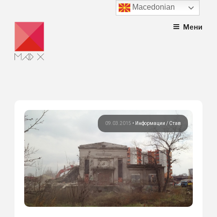
Macedonian
Skip
Мени
to
content
09.03.2015
•
Информации
Став