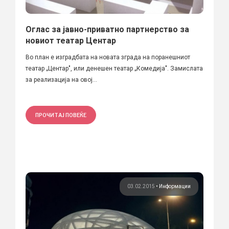
Оглас за јавно-приватно партнерство за
новиот театар Центар
Во план е изградбата на новата зграда на поранешниот
театар „Центар", или денешен театар „Комедија". Замислата
за реализација на овој...
ПРОЧИТАЈ ПОВЕЌЕ
03.02.2015
•
Информации