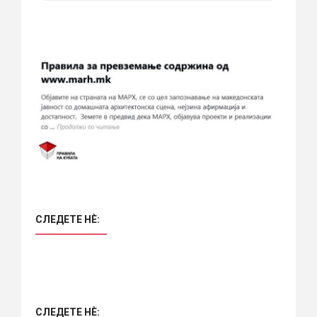
СЛЕДЕТЕ НÈ:
СЛЕДЕТЕ НÈ: