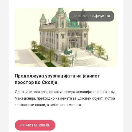
22.02.2015
•
Информации
Продолжува узурпацијата на јавниот
простор во Скопје
Деновиве повторно се актуелизира локацијата на плоштад
Македонија, претходно наменета за црковен објект, потоа
за шпански скали, а веќе пренаменета...
ПРОЧИТАЈ ПОВЕЌЕ