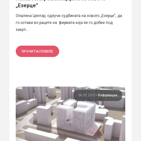
„Езерце”
Општина Центар, одлучи судбината на новото „Езерце", да
го остави во рацете на фирмата која ќе го добие под
закуп....
ПРОЧИТАЈ ПОВЕЌЕ
06.02.2015
•
Информации