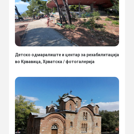
Детско одмаралиште и центар за рехабилитација
во Крвавица, Хрватска / фотогалерија