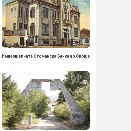
Империјалната Отоманска Банка во Скопје