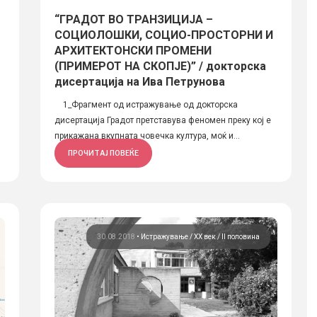
“ГРАДОТ ВО ТРАНЗИЦИЈА –
СОЦИОЛОШКИ, СОЦИО-ПРОСТОРНИ И
АРХИТЕКТОНСКИ ПРОМЕНИ
(ПРИМЕРОТ НА СКОПЈЕ)” / докторска
дисертација на Ива Петрунова
1_Фрагмент од истражување од докторска
дисертација Градот претставува феномен преку кој е
прикажана вкупната човечка култура, моќ и...
ПРОЧИТАЈ ПОВЕЌЕ
30.08.2018
•
Истражување
ХХ век / II половина