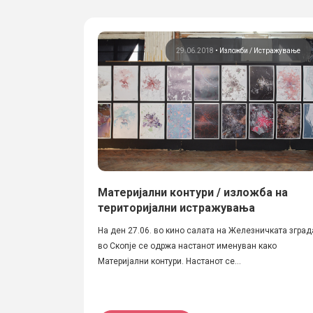
29.06.2018
•
Изложби
Истражување
Материјални контури / изложба на
територијални истражувања
На ден 27.06. во кино салата на Железничката зград
во Скопје се одржа настанот именуван како
Материјални контури. Настанот се...