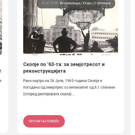
25.07.2018
•
Истражување
ХХ век / II половина
Скопје по ’63-та: за земјотресот и
т
реконструкцијата
е
Рано наутро на 26 Јули, 1963 година Скопје е
погодено од земјотрес со интензитет од 6.1 степени
(според рихтеровата скала)....
ПРОЧИТАЈ ПОВЕЌЕ