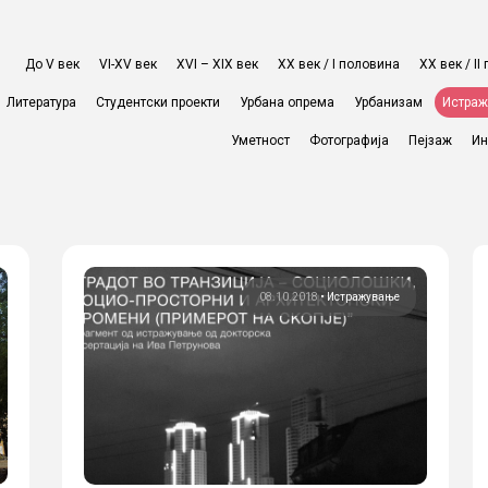
До V век
VI-XV век
XVI – XIX век
ХХ век / I половина
ХХ век / I
Литература
Студентски проекти
Урбана опрема
Урбанизам
Истра
Уметност
Фотографија
Пејзаж
Ин
08.10.2018
•
Истражување