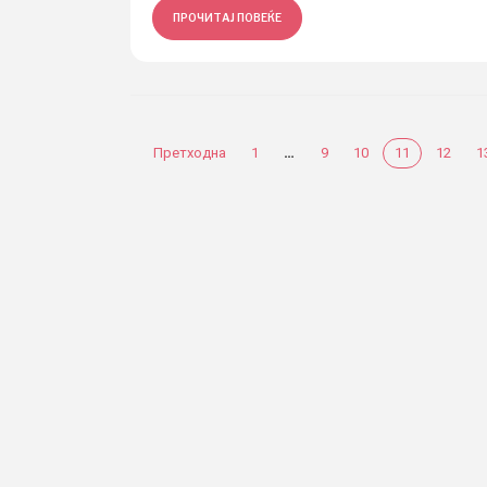
ПРОЧИТАЈ ПОВЕЌЕ
…
Претходна
1
9
10
11
12
1