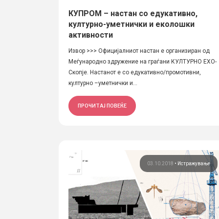
КУПРОМ – настан со едукативно,
културно-уметнички и еколошки
активности
Извор >>> Oфицијалниот настан е организиран од
Меѓународно здружение на граѓани КУЛТУРНО ЕХО-
Скопје. Настанот е со едукативно/промотивни,
културно –уметнички и...
ПРОЧИТАЈ ПОВЕЌЕ
03.10.2018
•
Истражување