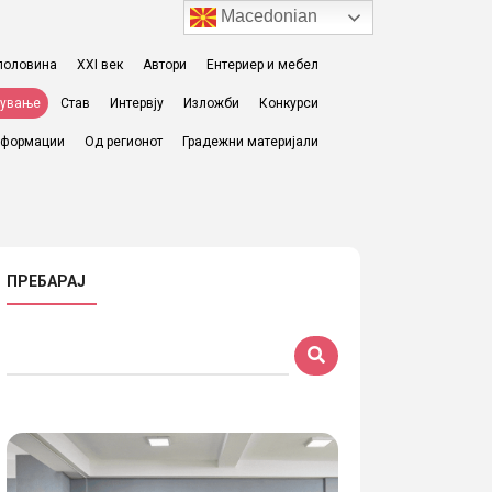
Macedonian
I половина
XXI век
Автори
Ентериер и мебел
жување
Став
Интервју
Изложби
Конкурси
формации
Од регионот
Градежни материјали
ПРЕБАРАЈ