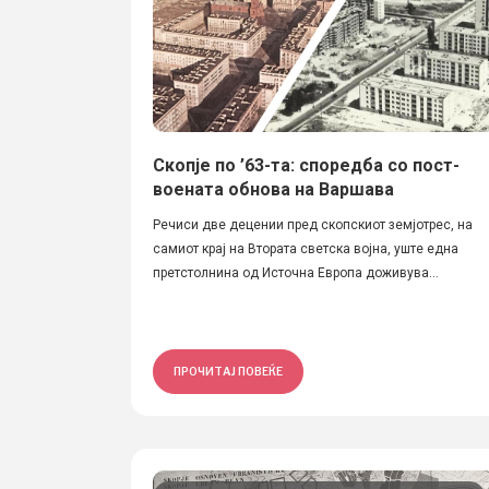
Скопје по ’63-та: споредба со пост-
воената обнова на Варшава
Речиси две децении пред скопскиот земјотрес, на
самиот крај на Втората светска војна, уште една
претстолнина од Источна Европа доживува...
ПРОЧИТАЈ ПОВЕЌЕ