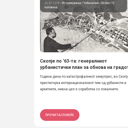
26.07.2018
•
Истражување
Урбанизам
ХХ век / II
половина
Скопје по ’63-та: генералниот
урбанистички план за обнова на градо
Година дена по катастрофалниот земјотрес, во Скопј
пристигнува интернационалниот тим од урбанисти и
архитекти, нивна цел е соработка со локалните...
ПРОЧИТАЈ ПОВЕЌЕ