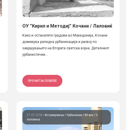
ОУ ”Кирил и Методиј” Кочани / Лаловиќ
Како и останатите градови во Македонија, Кочани
доживува рапидна урбанизација и развој по
завршувањето на Втората светска војна. Деталниот
урбанистички...
ПРОЧИТАЈ ПОВЕЌЕ
27.07.2018
•
Истражување
Урбанизам
ХХ век / II
половина