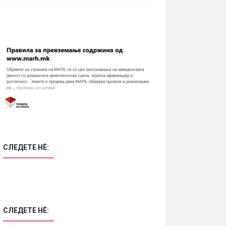
СЛЕДЕТЕ НÈ:
СЛЕДЕТЕ НÈ: