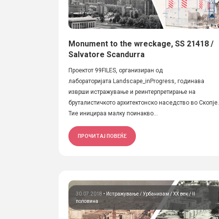
Monument to the wreckage, SS 21418 /
Salvatore Scandurra
Проектот 99FILES, организиран од
лабораторијата Landscape_inProgress, годинава
изврши истражување и реинтерпретирање на
бруталистичкото архитектонско наседство во Скопје.
Тие иницираа малку поинакво...
ПРОЧИТАЈ ПОВЕЌЕ
30.07.2018
•
Истражување
Урбанизам
ХХ век / II
половина