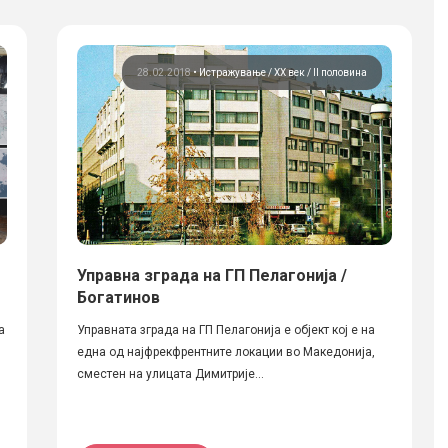
28.02.2018
•
Истражување
ХХ век / II половина
Управна зграда на ГП Пелагонија /
Богатинов
а
Управната зграда на ГП Пелагонија е објект кој е на
една од најфрекфрентните локации во Македонија,
сместен на улицата Димитрије...