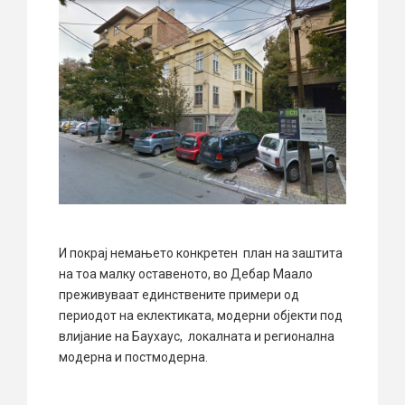
И покрај немањето конкретен план на заштита
на тоа малку оставеното, во Дебар Маало
преживуваат единствените примери од
периодот на еклектиката, модерни објекти под
влијание на Баухаус, локалната и регионална
модерна и постмодерна.