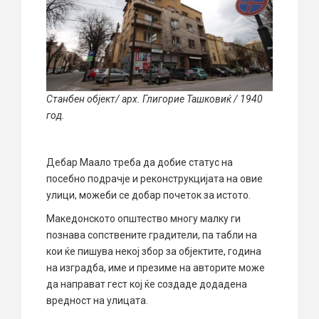
Станбен објект/ арх. Глигорие Ташковиќ / 1940
год.
Дебар Маало треба да добие статус на
посебно подрачје и реконструкцијата на овие
улици, можеби се добар почеток за истото.
Македонското општество многу малку ги
познава сопствените градители, па табли на
кои ќе пишува некој збор за објектите, година
на изградба, име и презиме на авторите може
да направат гест кој ќе создаде додадена
вредност на улицата.