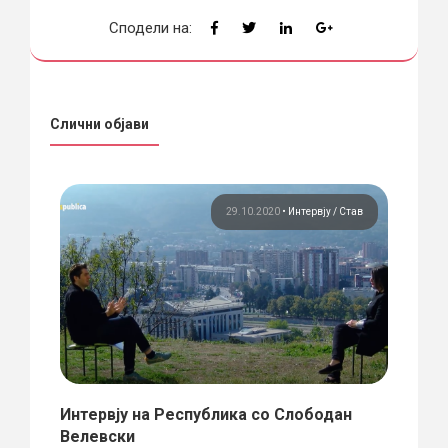
Сподели на:
Слични објави
тав
29.10.2020
•
Интервју
Став
т
Интервју на Республика со Слободан
Скоп
Велевски
ката