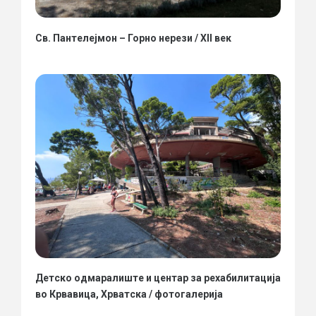
Св. Пантелејмон – Горно нерези / XII век
Детско одмаралиште и центар за рехабилитација
во Крвавица, Хрватска / фотогалерија