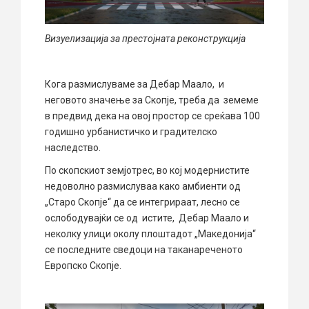
Визуелизација за престојната реконструкција
Кога размислуваме за Дебар Маало, и
неговото значење за Скопје, треба да земеме
в предвид дека на овој простор се среќава 100
годишно урбанистичко и градителско
наследство.
По скопскиот земјотрес, во кој модернистите
недоволно размислуваа како амбиенти од
„Старо Скопје“ да се интегрираат, лесно се
ослободувајќи се од истите, Дебар Маало и
неколку улици околу плоштадот „Македонија“
се последните сведоци на таканареченото
Европско Скопје.