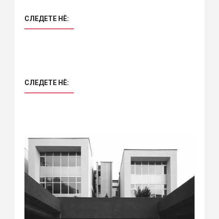
СЛЕДЕТЕ НÈ:
СЛЕДЕТЕ НÈ: