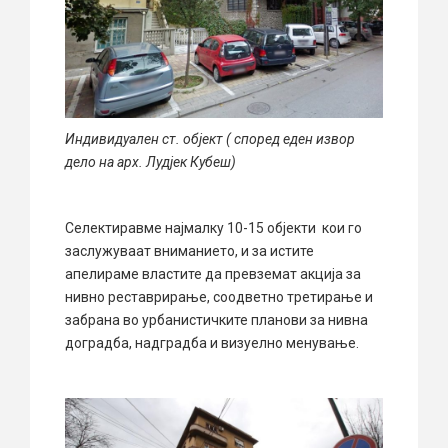
Индивидуален ст. објект ( според еден извор
дело на арх. Лудјек Кубеш)
Селектиравме најмалку 10-15 објекти кои го
заслужуваат вниманието, и за истите
апелираме властите да превземат акција за
нивно реставрирање, соодветно третирање и
забрана во урбанистичките планови за нивна
доградба, надградба и визуелно менување.