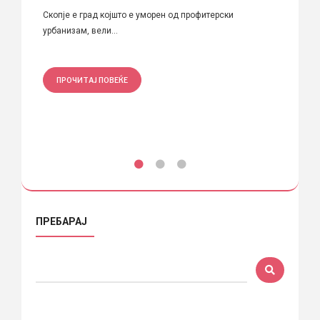
Скопје е град којшто е уморен од профитерски
Скопје
урбанизам, вели...
разурн
ПРОЧИТАЈ ПОВЕЌЕ
ПРО
ПРЕБАРАЈ