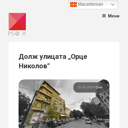
Macedonian
Skip
Мени
to
content
Долж улицата „Орце
Николов“
25.06.2020
•
Став