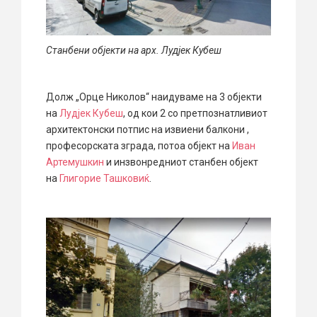
Станбени објекти на арх. Лудјек Кубеш
Долж „Орце Николов“ наидуваме на 3 објекти
на
Лудјек Кубеш
, од кои 2 со претпознатливиот
архитектонски потпис на извиени балкони ,
професорската зграда, потоа објект на
Иван
Артемушкин
и инзвонредниот станбен објект
на
Глигорие Ташковиќ
.