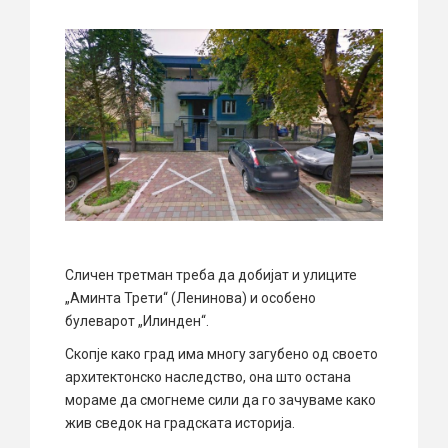
Сличен третман треба да добијат и улиците
„Аминта Трети“ (Ленинова) и особено
булеварот „Илинден“.
Скопје како град има многу загубено од своето
архитектонско наследство, она што остана
мораме да смогнеме сили да го зачуваме како
жив сведок на градската историја.