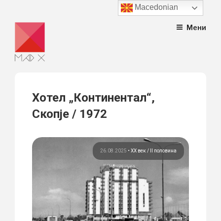
Macedonian
Skip
Мени
to
content
Хотел „Континентал“,
Скопје / 1972
26.08.2025
•
ХХ век / II половина