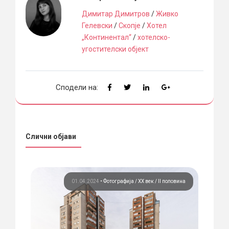
Димитар Димитров
/
Живко
Гелевски
/
Скопје
/
Хотел
„Континентал“
/
хотелско-
угостителски објект
Сподели на:
Слични објави
вина
01.04.2024
•
Фотографија
ХХ век / II половина