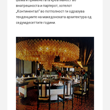
шема и применетата креативност во
внатрешноста и партерот, хотелот
„Континентал“ во потполност ги одразува
тенденциите на македонската архитектура од
седумдесеттите години.