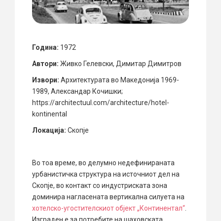
Година:
1972
Автори:
Живко Гелевски, Димитар Димитров
Извори:
Архитектурата во Македонија 1969-
1989, Александар Кочишки;
https://architectuul.com/architecture/hotel-
kontinental
Локација:
Скопје
Во тоа време, во делумно недефинираната
урбанистичка структура на источниот дел на
Скопје, во контакт со индустриската зона
доминира нагласената вертикална силуета на
хотелско-угостителскиот објект „Континентал“
.
Изграден е за потребите на шаховската