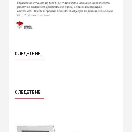
СЛЕДЕТЕ НÈ:
СЛЕДЕТЕ НÈ: