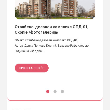
ир,
Станбено-деловен комплекс ОПД-01,
Маке
Скопје /фотогалерија/
Сочи
опје
Објект: Станбено-деловен комплекс ОПД-01,
За ком
Автор: Донка Петкова-Костиќ, Здравко Рафаиловски
повеќе 
Година на изведба :...
ПРО
ПРОЧИТАЈ ПОВЕЌЕ