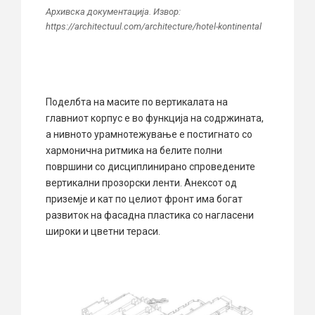
Архивска документација. Извор:
https://architectuul.com/architecture/hotel-kontinental
Поделбта на масите по вертикалата на
главниот корпус е во функција на содржината,
а нивното урамнотежување е постигнато со
хармонична ритмика на белите полни
површини со дисциплинирано спроведените
вертикални прозорски ленти. Анексот од
приземје и кат по целиот фронт има богат
развиток на фасадна пластика со нагласени
широки и цветни тераси.