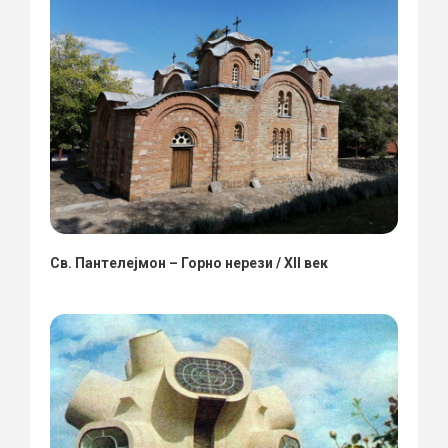
Св. Пантелејмон – Горно нерези / XII век