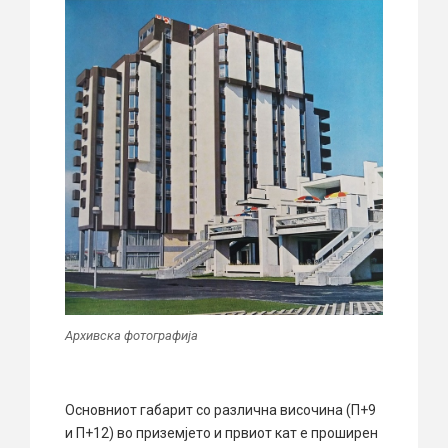
Архивска фотографија
Основниот габарит со различна височина (П+9
и П+12) во приземјето и првиот кат е проширен