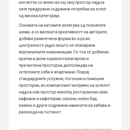
кон исток со анекс во кој свој простор најдоа
сите придружни содржини потребни за хотел
од висока категорија.
Основата на катовите излегува од познатите
шеми, а со високата креативност на авторите,
добива развлечена форма во која во
централното јадро вешто се пласирани
вертикалните комуникации. Со тоа се добиени
кратки и јасни хоризонтални врски и
пречистена просторна диспозиција на
хотелските соби и апартмани. Покрај
стандардните услужни, погонски и помошни
простории, во компактниот волумен на хотелот
најдоа нов простор неколку ресторански сали,
кафеани и кафетерии, салони, ноќен бар,
казино и други содржини наменети за забава и
разонода на гостинот.