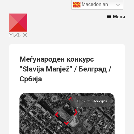
Macedonian
Skip
Мени
to
content
Меѓународен конкурс
“Slavija Manjež” / Белград /
Србија
31.07.2021
•
Конкурси