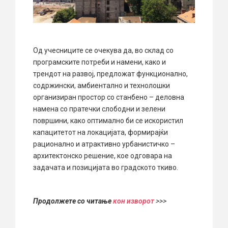
Од учесниците се очекува да, во склад со
програмските потреби и намени, како и
трендот на развој, предложат функционално,
содржински, амбиентално и технолошки
организиран простор со станбено – деловна
намена со пратечки слободни и зелени
површини, како оптимално би се искористил
капацитетот на локацијата, формирајќи
рационално и атрактивно урбанистичко –
архитектонско решение, кое одговара на
задачата и позицијата во градското ткиво.
Продолжете со читање
кон изворот
>>>