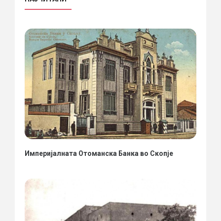
Империјалната Отоманска Банка во Скопје