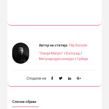
Автор на статија:
Filip Koneski
"Slavija Manjež"
/
Белград
/
Меѓународен конкурс
/
Србија
Сподели на:
Слични објави