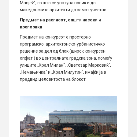
Manjež”, со што се упатува повик и до
македонските архитекти да земат учество.
Предмет на расписот, општи насоки и
препораки
Предмет на конкурсот е просторно –
програмско, архитектонско-урбанистичко
решение за дел од блок (широк конкурсен
опфат ) во централната градска зона, помеѓу
улиците „Крал Милан“, „Светозар Марковиќ“,
„Немањичка“ и „Крал Милутин“, имајќи ја в
предвид целовитоста на блокот.