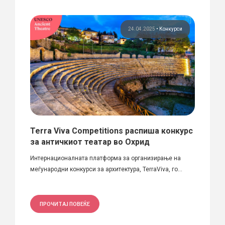
рси
24.04.2025
•
Конкурси
Terra Viva Competitions распиша конкурс
Меѓу
за античкиот театар во Охрид
совр
содр
новски,
Интернационалната платформа за организирање на
меѓународни конкурси за архитектура, TerraViva, го...
Црна Г
да ги 
ПРОЧИТАЈ ПОВЕЌЕ
ПРО