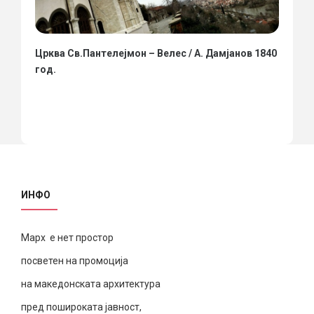
Црква Св.Пантелејмон – Велес / А. Дамјанов 1840
год.
ИНФО
Марх е нет простор
посветен на промоција
на македонската архитектура
пред пошироката јавност,