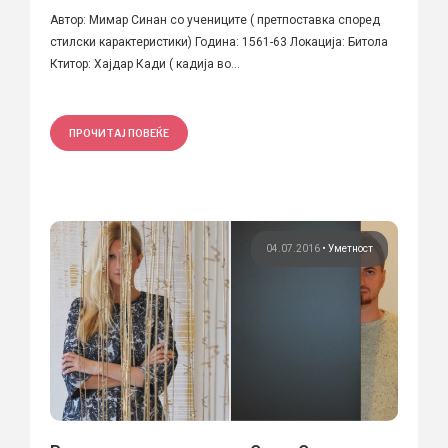
Автор: Мимар Синан со учениците ( претпоставка според
стилски карактеристики) Година: 1561-63 Локација: Битола
Ктитор: Хајдар Кади ( кадија во...
ПРОЧИТАЈ ПОВЕЌЕ
04.07.2016
•
Уметност