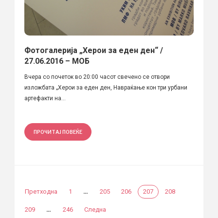
Фотогалерија „Херои за еден ден“ /
27.06.2016 – МОБ
Вчера со почеток во 20:00 часот свечено се отвори
изложбата „Херои за еден ден, Навраќање кон три урбани
артефакти на...
ПРОЧИТАЈ ПОВЕЌЕ
…
Претходна
1
205
206
207
208
…
209
246
Следна