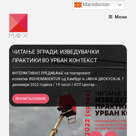
Macedonian
Skip
Мени
to
content
ЧИТАЊЕ ЗГРАДИ: ИЗВЕДУВАЧКИ
Ст
ПРАКТИКИ ВО УРБАН КОНТЕКСТ
Ско
гла
јот
ИНТЕРАКТИВНО ПРЕДАВАЊЕ на театарскиот
во 
..
колектив #GEHEIMAGENTUR од Хамбург и ЈАВНА ДИСКУСИЈА. 7
декември 2022 година / 19 часот / КСП Центар -...
П
ПРОЧИТАЈ ПОВЕЌЕ