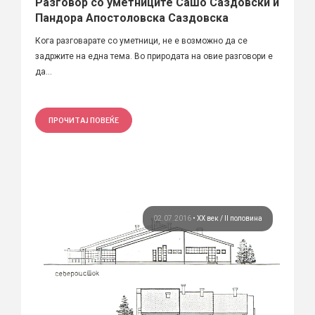
Разговор со уметниците Сашо Саздовски и
Пандора Апостоловска Саздовска
Кога разговарате со уметници, не е возможно да се
задржите на една тема. Во природата на овие разговори е
да...
ПРОЧИТАЈ ПОВЕЌЕ
02.07.2016
•
ХХ век / II половина