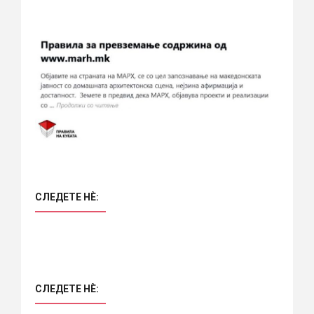
СЛЕДЕТЕ НÈ:
СЛЕДЕТЕ НÈ: