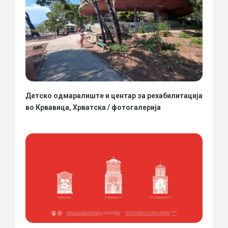
Детско одмаралиште и центар за рехабилитација
во Крвавица, Хрватска / фотогалерија