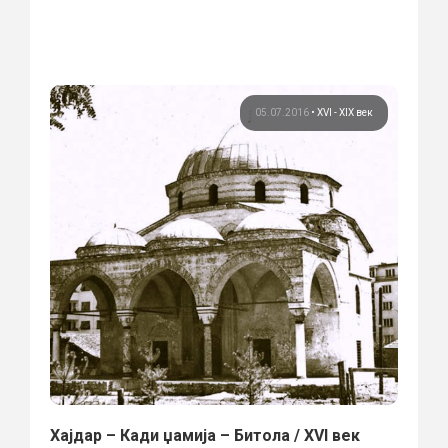
05.07.2016
•
XVI - XIX век
Хајдар – Кади џамија – Битола / XVI век