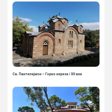
Св. Пантелејмон – Горно нерези / XII век