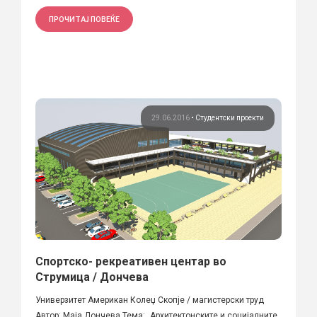
ПРОЧИТАЈ ПОВЕЌЕ
29.06.2016
•
Студентски проекти
Спортско- рекреативен центар во
Струмица / Дончева
Универзитет Американ Колеџ Скопје / магистерски труд
Автор: Маја Дончева Тема: „Архитектонските и социјалните