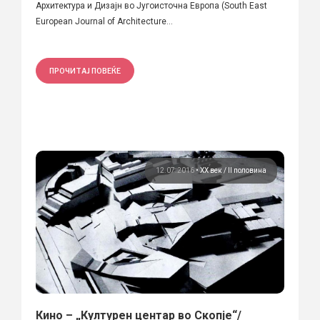
Архитектура и Дизајн во Југоисточна Европа (South East
European Journal of Architecture...
ПРОЧИТАЈ ПОВЕЌЕ
12.07.2016
•
ХХ век / II половина
Кино – „Културен центар во Скопје“/