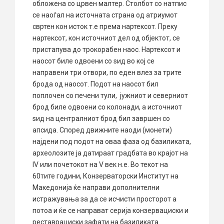
обложена со црвен малтер. Столбот со натпис
се наоѓал на источната страна од атриумот
свртен кон исток т.е према нартексот. Преку
нартексот, кон источниот дел од објектот, се
пристапува до трокорабен наос. Нартексот и
наосот биле одвоени со ѕид во кој се
направени три отвори, по еден влез за трите
брода од наосот. Подот на наосот бил
поплочен со печени тули, јужниот и северниот
брод биле одвоени со колонади, а источниот
ѕид на централниот брод бил завршен со
апсида. Според движните наоди (монети)
најдени под подот на оваа фаза од базиликата,
археолозите ја датираат градбата во крајот на
IV или почетокот на V век н.е. Во текот на
60тите години, Конзерваторски Институт на
Македонија ќе направи дополнителни
истражувања за да се исчисти просторот а
потоа и ќе се направат серија конзервациски и
реставрациски зафати на базиликата.