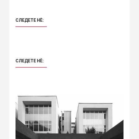
СЛЕДЕТЕ НÈ:
СЛЕДЕТЕ НÈ: