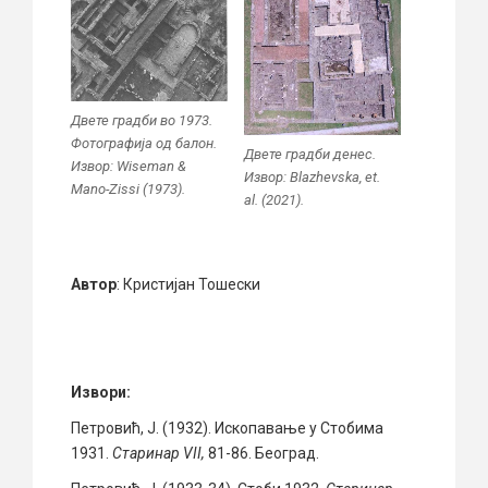
Двете градби во 1973.
Фотографија од балон.
Двете градби денес.
Извор: Wiseman &
Извор: Blazhevska, et.
Mano-Zissi (1973).
al. (2021).
Автор
: Кристијан Тошески
Извори:
Петровић, Ј. (1932). Ископавање у Стобима
1931.
Старинар VII,
81-86. Београд.