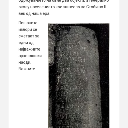
одржувањето на овие два објекти, и генерално
околу населението кое живеело во Стоби во II
век од наша ера.
Пишаните
извори се
сметаат за
едни од
најважните
археолошки
наоди.
Важните