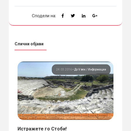
Сподели на:
Слични објави
 век
24.03.2016
•
До V век
Информации
Истражете го Стоби!
Откр