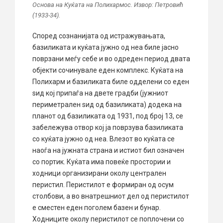
Основа на Куќата на Полихармос. Извор: Петровић
(1933-34).
Според сознанијата од истражувањата,
базиликата и куќата јужно од неа биле јасно
поврзани меѓу себе и во одреден период двата
објекти сочинувале еден комплекс. Куќата на
Полихарм и базиликата биле одделени со еден
ѕид кој припаѓа на двете градби (јужниот
периметрален ѕид од базиликата) додека на
планот од базиликата од 1931, под број 13, се
забележува отвор кој ја поврзува базиликата
со куќата јужно од неа. Влезот во куќата се
наоѓа на јужната страна и истиот бил означен
со портик. Куќата има повеќе простории и
ходници организирани околу централен
перистил. Перистилот е формиран од осум
столбови, а во внатрешниот дел од перистилот
е сместен еден поголем базен и бунар.
Ходниците околу перистилот се поплочени со