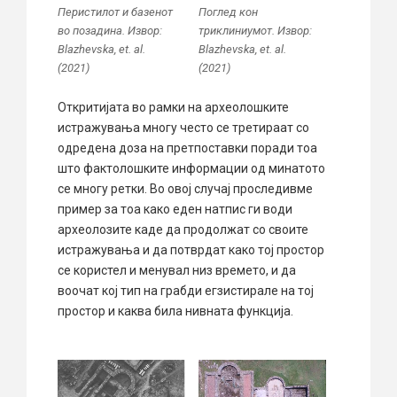
Перистилот и базенот
Поглед кон
во позадина. Извор:
триклиниумот. Извор:
Blazhevska, et. al.
Blazhevska, et. al.
(2021)
(2021)
Откритијата во рамки на археолошките
истражувања многу често се третираат со
одредена доза на претпоставки поради тоа
што фактолошките информации од минатото
се многу ретки. Во овој случај проследивме
пример за тоа како еден натпис ги води
археолозите каде да продолжат со своите
истражувања и да потврдат како тој простор
се користел и менувал низ времето, и да
воочат кој тип на грабди егзистирале на тој
простор и каква била нивната функција.