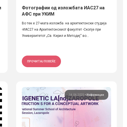
и
Фотографии од изложбата ИАС27 на
АФС при УКИМ
Во тек е 27-мата изложба на архитектонски студија
-ИАС27 на Архитектонскиот факултет -Скопје при
Универзитетот „Св. Кирил и Методиј“ во...
ПРОЧИТАЈ ПОВЕЌЕ
14.06.2025
•
Информации