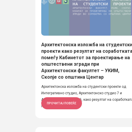
Архитектонска изложба на студентск
проекти како резултат на соработкат
помеѓу Кабинетот за проектирање на
општествени згради при
Архитектонски факултет – УКИМ,
Скопје со општина Центар
Архитектонска изложба на студентски проекти од
Интегративно студио, Архитектонско студио 7 и
Архитектонско студио 5, како резултат на соработкат
ПРОЧИТАЈ ПОВЕЌЕ
помеѓу...