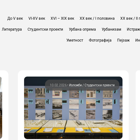
До V век
VI-XV век
XVI – XIX век
ХХ век / I половина
ХХ век / I
Литература
Студентски проекти
Урбана опрема
Урбанизам
Истра
Уметност
Фотографија
Пејзаж
Ин
10.02.2026
•
Изложби
Студентски проекти