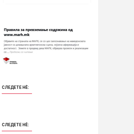
СЛЕДЕТЕ НÈ:
СЛЕДЕТЕ НÈ: