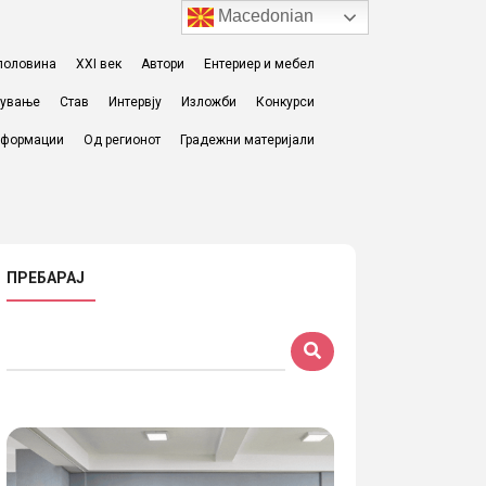
Macedonian
I половина
XXI век
Автори
Ентериер и мебел
жување
Став
Интервју
Изложби
Конкурси
формации
Од регионот
Градежни материјали
ПРЕБАРАЈ