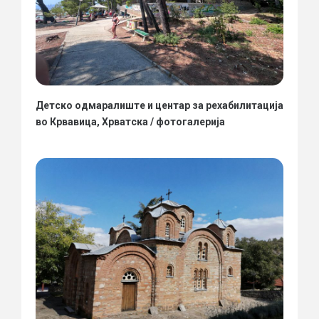
Детско одмаралиште и центар за рехабилитација
во Крвавица, Хрватска / фотогалерија