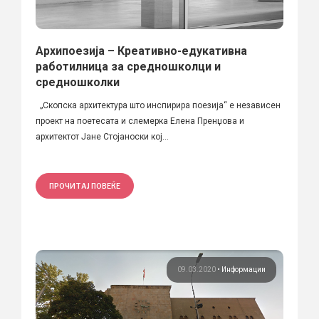
Архипоезија – Креативно-едукативна
работилница за средношколци и
средношколки
„Скопска архитектура што инспирира поезија“ е независен
проект на поетесата и слемерка Елена Пренџова и
архитектот Јане Стојаноски кој...
ПРОЧИТАЈ ПОВЕЌЕ
09.03.2020
•
Информации