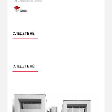
СЛЕДЕТЕ НÈ:
СЛЕДЕТЕ НÈ: