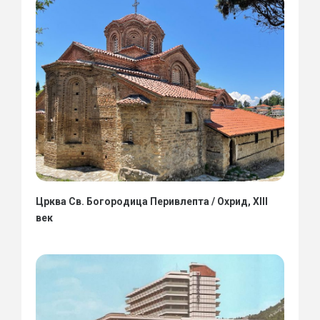
Црква Св. Богородица Перивлепта / Охрид, XIII
век