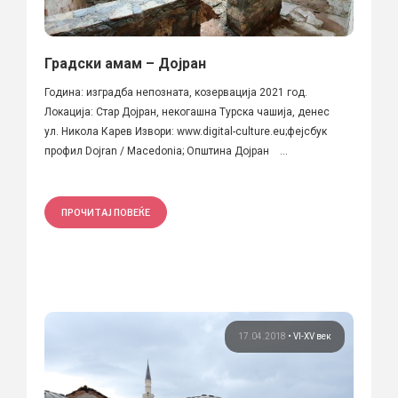
Градски амам – Дојран
Година: изградба непозната, козервација 2021 год.
Локација: Стар Дојран, некогашна Турска чашија, денес
ул. Никола Карев Извори: www.digital-culture.eu;фејсбук
профил Dojran / Macedonia; Општина Дојран ...
ПРОЧИТАЈ ПОВЕЌЕ
17.04.2018
•
VI-XV век