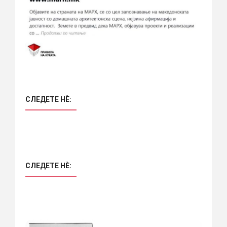
СЛЕДЕТЕ НÈ:
СЛЕДЕТЕ НÈ: