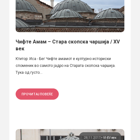
Чифте Амам – Стара скопска чаршија / XV
век
Ктитор: Иса - Бег Чифте амамот е културно историски
споменик во самото јадро на Старата скопска чаршија.
Тука од густо...
ПРОЧИТАЈ ПОВЕЌЕ
28.11.2017
•
VI-XV век