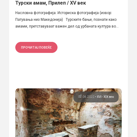
Турски амам, Прилеп / XV век
Насловна фотографија: Историска фотографија (извор:
Патувања низ Македонија) Турските бањи, познати како
амами, претставуваат важен дел од урбаната култура во...
ПРОЧИТАЈ ПОВЕЌЕ
02.04.2022
•
XVI - XIX век