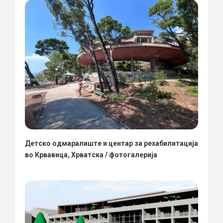
Детско одмаралиште и центар за рехабилитација
во Крвавица, Хрватска / фотогалерија