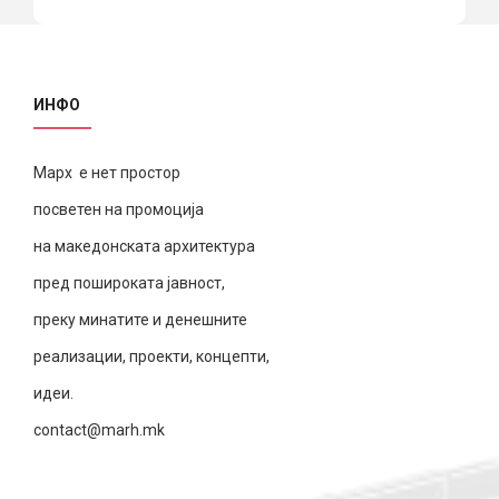
ИНФО
Марх е нет простор
посветен на промоција
на македонската архитектура
пред пошироката јавност,
преку минатите и денешните
реализации, проекти, концепти,
идеи.
contact@marh.mk