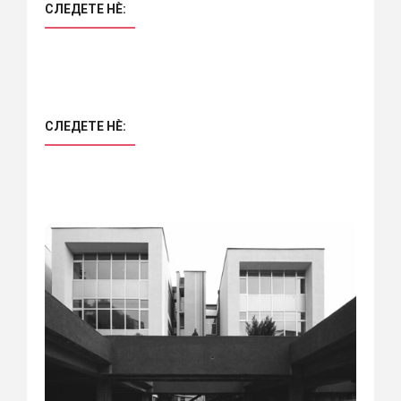
СЛЕДЕТЕ НÈ:
СЛЕДЕТЕ НÈ: