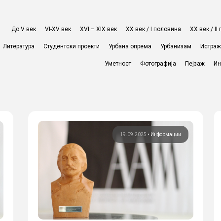
До V век
VI-XV век
XVI – XIX век
ХХ век / I половина
ХХ век / I
Литература
Студентски проекти
Урбана опрема
Урбанизам
Истра
Уметност
Фотографија
Пејзаж
Ин
19.09.2025
•
Информации