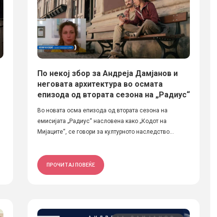
По некој збор за Андреја Дамјанов и
неговата архитектура во осмата
епизода од втората сезона на „Радиус“
Во новата осма епизода од втората сезона на
емисијата „Радиус“ насловена како „Кодот на
Мијаците“, се говори за културното наследство...
ПРОЧИТАЈ ПОВЕЌЕ