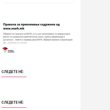
СЛЕДЕТЕ НÈ:
СЛЕДЕТЕ НÈ: