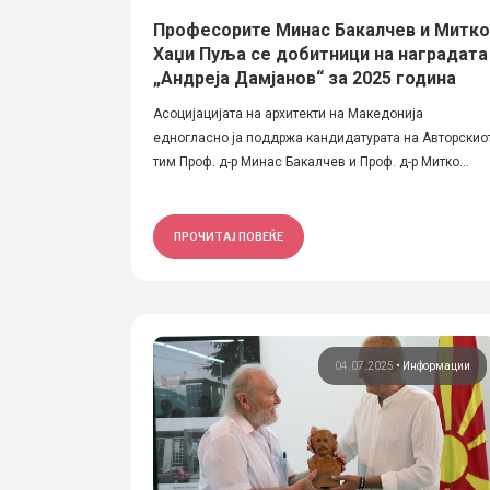
Професорите Минас Бакалчев и Митко
Хаџи Пуља се добитници на наградата
„Андреја Дамјанов“ за 2025 година
Асоцијацијата на архитекти на Македонија
едногласно ја поддржа кандидатурата на Авторскио
тим Проф. д-р Минас Бакалчев и Проф. д-р Митко...
ПРОЧИТАЈ ПОВЕЌЕ
04.07.2025
•
Информации