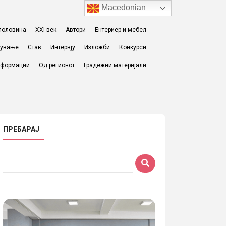
Macedonian
I половина
XXI век
Автори
Ентериер и мебел
жување
Став
Интервју
Изложби
Конкурси
формации
Од регионот
Градежни материјали
ПРЕБАРАЈ