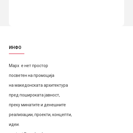
ИНФО
Марх е нет простор
посветен на промоција
на македонската архитектура
пред пошироката јавност,
преку минатите и денешните
реализации, проекти, концепти,
идеи.