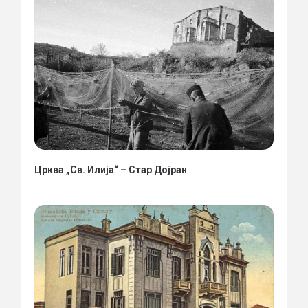
Црква „Св. Илија“ – Стар Дојран