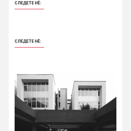
СЛЕДЕТЕ НÈ:
СЛЕДЕТЕ НÈ: