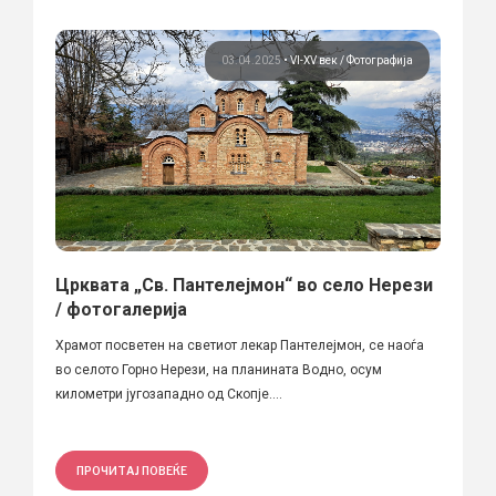
03.04.2025
•
VI-XV век
Фотографија
Црквата „Св. Пантелејмон“ во село Нерези
/ фотогалерија
Храмот посветен на светиот лекар Пантелејмон, се наоѓа
во селото Горно Нерези, на планината Водно, осум
километри југозападно од Скопје....
ПРОЧИТАЈ ПОВЕЌЕ