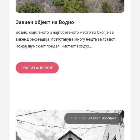
Завиен објект на Водно
Водно, омиленото и најпосетеното место во Скопје за
викенд рекреација, претставува многу нешта за градот.
Покрај шумскиот предел, чистиот воздух...
ПРОЧИТАЈ ПОВЕЌЕ
15.01.2026
•
ХХ век / I половина