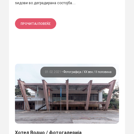
ѕидови во деградирана состојба....
ПРОЧИТАЈ ПОВЕЌЕ
01.02.2021
•
Фотографија
ХХ век / II половина
Хотел Водно / фотогалерија