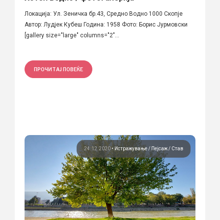
Локација: Ул. Зеничка бр.43, Средно Водно 1000 Скопје
Автор: Лудјек Кубеш Година: 1958 Фото: Борис Јурмовски
[gallery size="large" columns="2"...
ПРОЧИТАЈ ПОВЕЌЕ
24.12.2020
•
Истражување
Пејсаж
Став