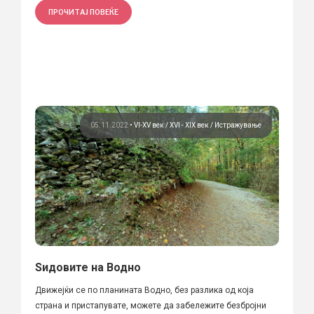
ПРОЧИТАЈ ПОВЕЌЕ
05.11.2022
•
VI-XV век
XVI - XIX век
Истражување
Ѕидовите на Водно
Движејќи се по планината Водно, без разлика од која
страна и пристапувате, можете да забележите безбројни