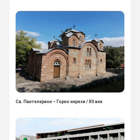
Св. Пантелејмон – Горно нерези / XII век