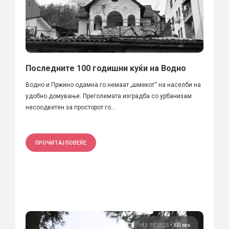
Последните 100 годишни куќи на Водно
Водно и Пржино одамна го немаат „шмекот“ на населби на
удобно домување. Преголемата изградба со урбанизам
несоодветен за просторот го...
ПРОЧИТАЈ ПОВЕЌЕ
13.10.2025
•
XXI век