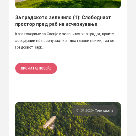
За градското зеленило (1): Слободниот
простор пред раб на исчезнување
Кога говориме за Скопје и зеленилото во градот, првите
асоцијации нѐ насочуваат кон два главни поими, тоа се
Градскиот Парк...
ПРОЧИТАЈ ПОВЕЌЕ
01.07.2020
•
Фотографија