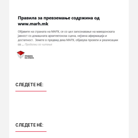
СЛЕДЕТЕ НÈ:
СЛЕДЕТЕ НÈ: