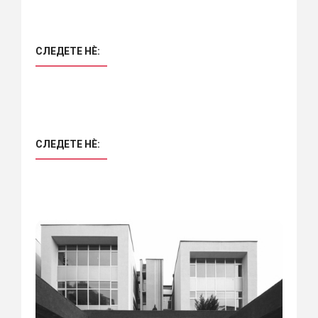
СЛЕДЕТЕ НÈ:
СЛЕДЕТЕ НÈ: