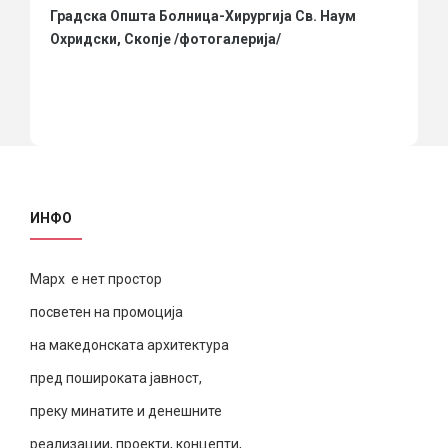
Градска Општа Болница-Хирургија Св. Наум
Охридски, Скопје /фотогалерија/
ИНФО
Марх е нет простор
посветен на промоција
на македонската архитектура
пред пошироката јавност,
преку минатите и денешните
реализации, проекти, концепти,