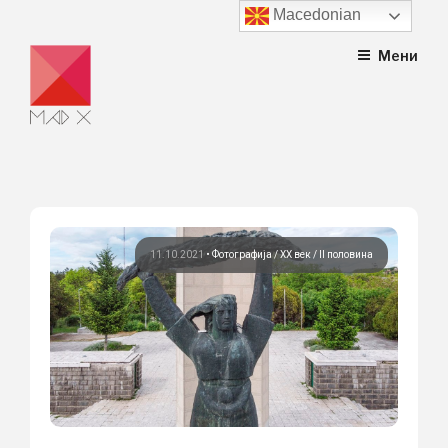
Macedonian
Skip
Мени
to
content
11.10.2021
•
Фотографија
ХХ век / II половина