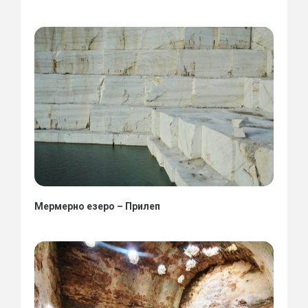
Мермерно езеро – Прилеп