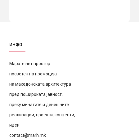
ИНФО
Марх е нет простор
посветен на промоција
на македонската архитектура
пред пошироката јавност,
преку минатите и денешните
реализации, проекти, концепти,
идеи.
contact@marh.mk