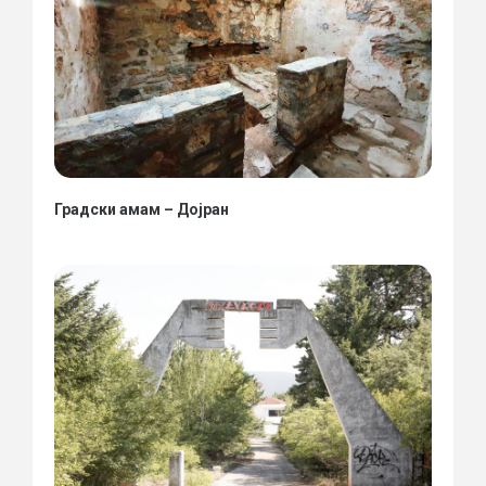
Градски амам – Дојран