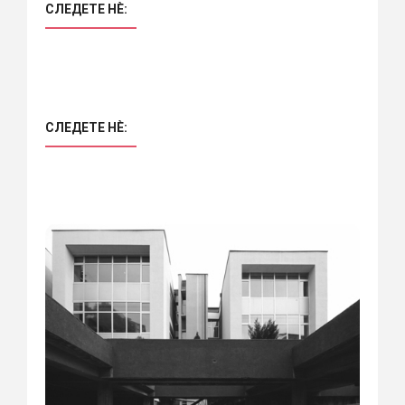
СЛЕДЕТЕ НÈ:
СЛЕДЕТЕ НÈ: