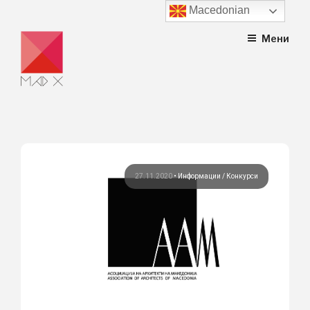
Macedonian
Skip
Мени
to
content
27.11.2020
•
Информации
Конкурси